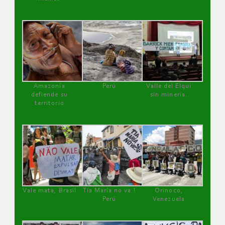
Amazonía
Perú
Valle del Elqui
defiende su
sin minería.
territorio
Vale mata, Brasil
Tía María no va !
Orinoco,
Perú
Venezuela