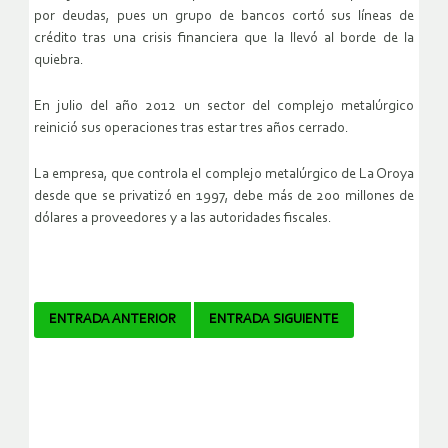
por deudas, pues un grupo de bancos cortó sus líneas de
crédito tras una crisis financiera que la llevó al borde de la
quiebra.
En julio del año 2012 un sector del complejo metalúrgico
reinició sus operaciones tras estar tres años cerrado.
La empresa, que controla el complejo metalúrgico de La Oroya
desde que se privatizó en 1997, debe más de 200 millones de
dólares a proveedores y a las autoridades fiscales.
Navegador
ENTRADA ANTERIOR
ENTRADA SIGUIENTE
de
artículos