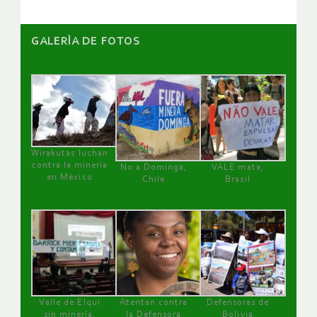
GALERÌA DE FOTOS
Wirakutas luchan
contra la minería
No a Dominga,
VALE mata,
en México
Chile
Brasil
Valle de Elqui
Atentan contra
Defensoras de
sin minería.
la Defensora
Bolivia