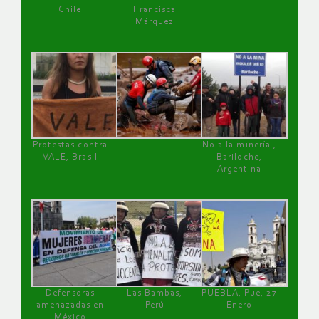
Chile
Francisca
Márquez
Protestas contra
No a la minería ,
VALE, Brasil
Bariloche,
Argentina
Defensoras
Las Bambas,
PUEBLA, Pue, 27
amenazadas en
Perú
Enero
México