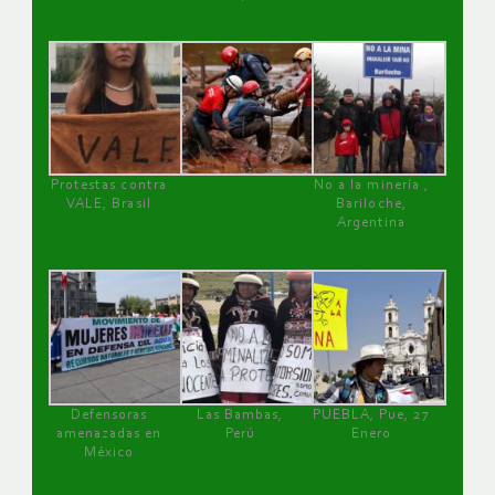
Protestas contra
No a la minería ,
VALE, Brasil
Bariloche,
Argentina
Defensoras
Las Bambas,
PUEBLA, Pue, 27
amenazadas en
Perú
Enero
México