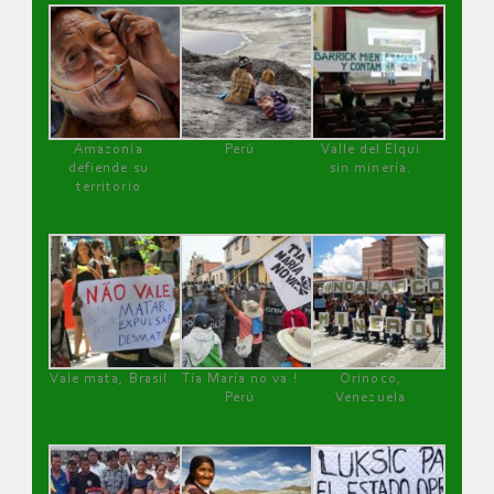
Amazonía
Perú
Valle del Elqui
defiende su
sin minería.
territorio
Vale mata, Brasil
Tía María no va !
Orinoco,
Perú
Venezuela