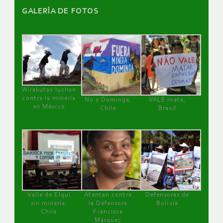
GALERÌA DE FOTOS
Wirakutas luchan
contra la minería
No a Dominga,
VALE mata,
en México
Chile
Brasil
Valle de Elqui
Atentan contra
Defensoras de
sin minería.
la Defensora
Bolivia
Chile
Francisca
Márquez