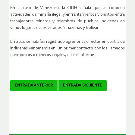
En el caso de Venezuela, la CIDH señala que se conocen
actividades de minería ilegal y enfrentamientos violentos entre
trabajadores mineros y miembros de pueblos indígenas en
varios lugares de los estados Amazonas y Bolívar.
En 2010 se habrían registrado agresiones directas en contra de
indígenas yanomamis en un primer contacto con los llamados
garimpeiros o mineros ilegales, dice el informe.
Navegador
ENTRADA ANTERIOR
ENTRADA SIGUIENTE
de
artículos