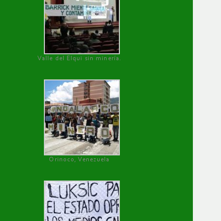
Valle del Elqui sin minería.
Orinoco, Venezuela