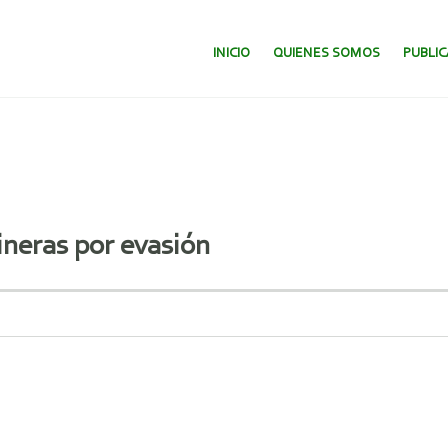
SALTAR AL CONTENIDO.
INICIO
QUIENES SOMOS
PUBLI
eras por evasión