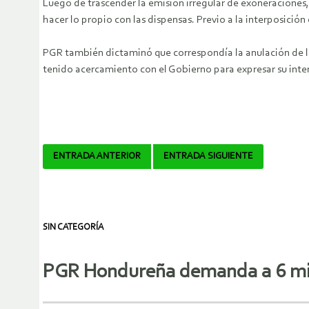
Luego de trascender la emisión irregular de exoneraciones
hacer lo propio con las dispensas. Previo a la interposición
PGR también dictaminó que correspondía la anulación de l
tenido acercamiento con el Gobierno para expresar su inte
Navegador
ENTRADA ANTERIOR
ENTRADA SIGUIENTE
de
artículos
SIN CATEGORÍA
PGR Hondureña demanda a 6 min