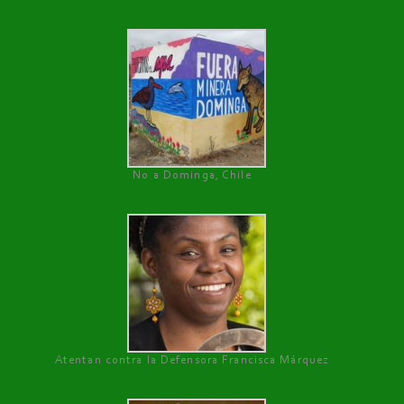
No a Dominga, Chile
Atentan contra la Defensora Francisca Márquez