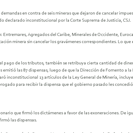
7 demandas en contra de seis mineras que dejaron de cancelar impues
do declarado inconstitucional por la Corte Suprema de Justicia, CSJ.
: Entremares, Agregados del Caribe, Minerales de Occidente, Eurocan
tación minera sin cancelar los gravámenes correspondientes. Lo que 
l pago de los tributos, también se retribuya cierta cantidad de dine
zas emitió las 87 dispensas, luego de que la Dirección de Fomento a 
ró inconstitucional 13 artículos de la Ley General de Minería, incluy
derogado para recibir la dispensa que el gobierno pasado les concedió
cionario que firmó los dictámenes a favor de las exoneraciones. De igu
firmó las dispensas.