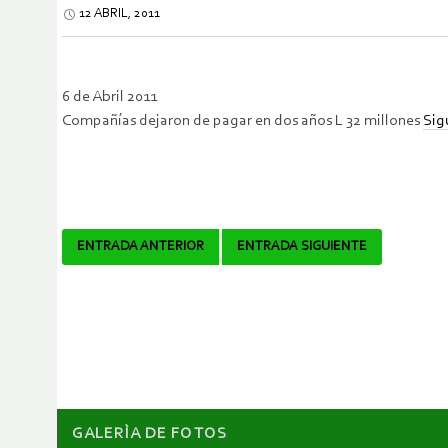
12 ABRIL, 2011
6 de Abril 2011
Compañías dejaron de pagar en dos años L 32 millones
Sig
Navegador
ENTRADA ANTERIOR
ENTRADA SIGUIENTE
de
artículos
GALERÌA DE FOTOS