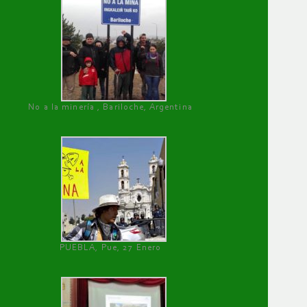
No a la minería , Bariloche, Argentina
PUEBLA, Pue, 27 Enero