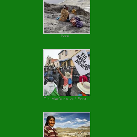
Perú
Tía María no va ! Perú