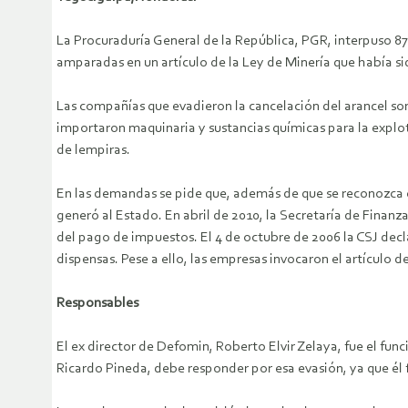
La Procuraduría General de la República, PGR, interpuso 8
amparadas en un artículo de la Ley de Minería que había si
Las compañías que evadieron la cancelación del arancel son
importaron maquinaria y sustancias químicas para la explo
de lempiras.
En las demandas se pide que, además de que se reconozca e
generó al Estado. En abril de 2010, la Secretaría de Finan
del pago de impuestos. El 4 de octubre de 2006 la CSJ decla
dispensas. Pese a ello, las empresas invocaron el artículo 
Responsables
El ex director de Defomin, Roberto Elvir Zelaya, fue el fun
Ricardo Pineda, debe responder por esa evasión, ya que él 