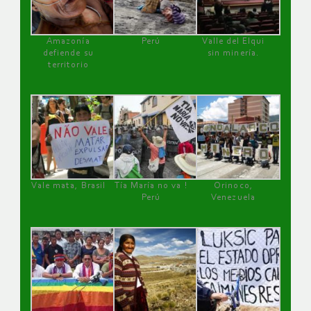
Amazonía
Perú
Valle del Elqui
defiende su
sin minería.
territorio
Vale mata, Brasil
Tía María no va !
Orinoco,
Perú
Venezuela