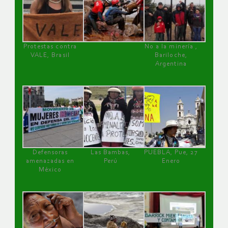
Protestas contra
No a la minería ,
VALE, Brasil
Bariloche,
Argentina
Defensoras
Las Bambas,
PUEBLA, Pue, 27
amenazadas en
Perú
Enero
México