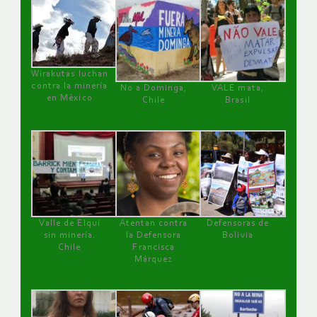
Wirakutas luchan
contra la minería
No a Dominga,
VALE mata,
en México
Chile
Brasil
Valle de Elqui
Atentan contra
Defensoras de
sin minería.
la Defensora
Bolivia
Chile
Francisca
Márquez