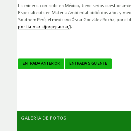
La minera, con sede en México, tiene serios cuestionamie
Especializada en Materia Ambiental pidió dos años y medio
Southern Perú, el mexicano Óscar González Rocha, por el d
por-tia-maria/jorgepaucar/
).
Navegador
ENTRADA ANTERIOR
ENTRADA SIGUIENTE
de
artículos
GALERÌA DE FOTOS