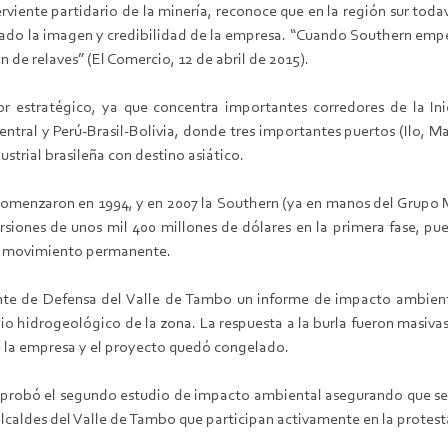
erviente partidario de la minería, reconoce que en la región sur tod
ctado la imagen y credibilidad de la empresa. “Cuando Southern em
n de relaves” (El Comercio, 12 de abril de 2015).
r estratégico, ya que concentra importantes corredores de la Inic
central y Perú-Brasil-Bolivia, donde tres importantes puertos (Ilo, M
strial brasileña con destino asiático.
 comenzaron en 1994, y en 2007 la Southern (ya en manos del Grupo M
siones de unos mil 400 millones de dólares en la primera fase, pues
 en movimiento permanente.
nte de Defensa del Valle de Tambo un informe de impacto ambienta
o hidrogeológico de la zona. La respuesta a la burla fueron masiva
e la empresa y el proyecto quedó congelado.
 aprobó el segundo estudio de impacto ambiental asegurando que se
 alcaldes del Valle de Tambo que participan activamente en la protest