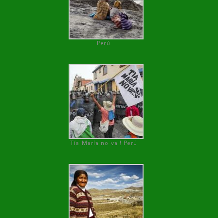
Perú
Tía María no va ! Perú