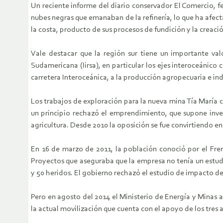
Un reciente informe del diario conservador El Comercio, f
nubes negras que emanaban de la refinería, lo que ha afe
la costa, producto de sus procesos de fundición y la creació
Vale destacar que la región sur tiene un importante valo
Sudamericana (Iirsa), en particular los ejes interoceánico 
carretera Interoceánica, a la producción agropecuaria e indu
Los trabajos de exploración para la nueva mina Tía María
un principio rechazó el emprendimiento, que supone inver
agricultura. Desde 2010 la oposición se fue convirtiendo
En 16 de marzo de 2011, la población conoció por el Fre
Proyectos que aseguraba que la empresa no tenía un estudi
y 50 heridos. El gobierno rechazó el estudio de impacto d
Pero en agosto del 2014 el Ministerio de Energía y Minas
la actual movilización que cuenta con el apoyo de los tres