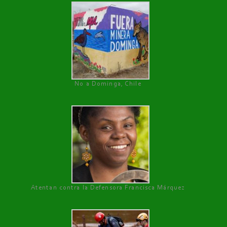
No a Dominga, Chile
Atentan contra la Defensora Francisca Márquez