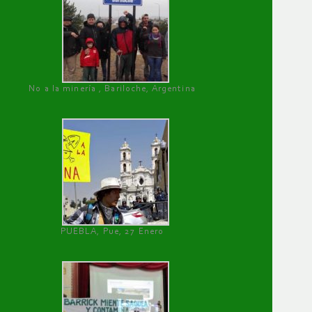
No a la minería , Bariloche, Argentina
PUEBLA, Pue, 27 Enero