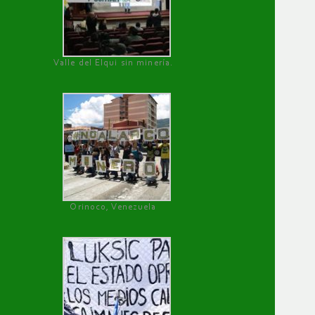
Valle del Elqui sin minería.
Orinoco, Venezuela