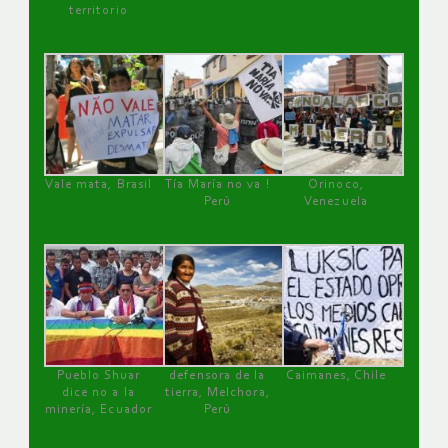
territorio
Vale mata, Brasil
Tía María no va !
Orinoco,
Perú
Venezuela
Pueblo Shuar
defensora de la
Caimanes, Chile
dice no a la
tierra, Melchora,
minería, Ecuador
Perú