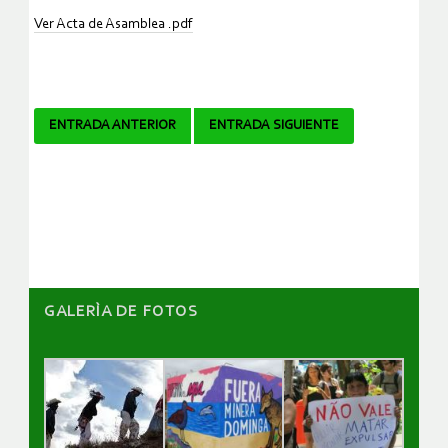
Ver Acta de Asamblea .pdf
Navegador
ENTRADA ANTERIOR
ENTRADA SIGUIENTE
de
artículos
GALERÌA DE FOTOS