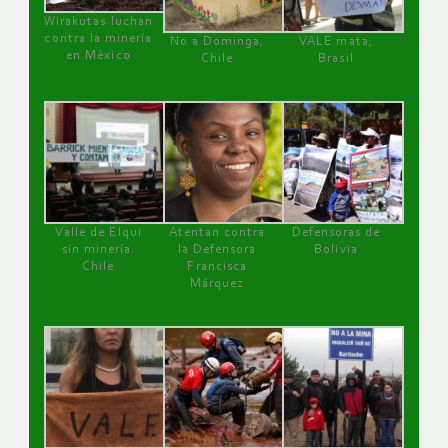
Wirakutas luchan
contra la minería
No a Dominga,
VALE mata,
en México
Chile
Brasil
Valle de Elqui
Atentan contra
Defensoras de
sin minería.
la Defensora
Bolivia
Chile
Francisca
Márquez