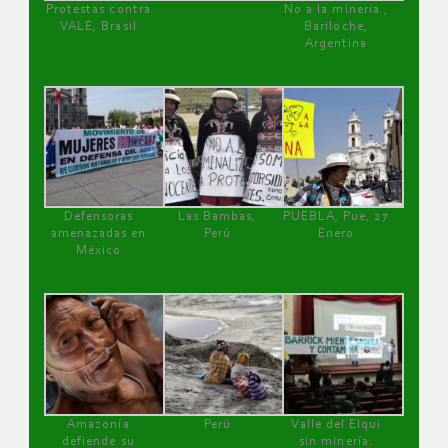
Protestas contra
No a la minería ,
VALE, Brasil
Bariloche,
Argentina
Defensoras
Las Bambas,
PUEBLA, Pue, 27
amenazadas en
Perú
Enero
México
Amazonía
Perú
Valle del Elqui
defiende su
sin minería.