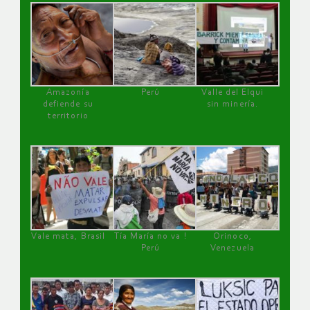
Amazonía
Perú
Valle del Elqui
defiende su
sin minería.
territorio
Vale mata, Brasil
Tía María no va !
Orinoco,
Perú
Venezuela