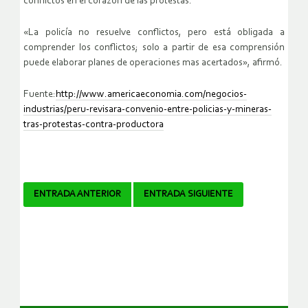
conflictos en el corazón de las protestas.
«La policía no resuelve conflictos, pero está obligada a
comprender los conflictos; solo a partir de esa comprensión
puede elaborar planes de operaciones mas acertados», afirmó.
Fuente:
http://www.americaeconomia.com/negocios-
industrias/peru-revisara-convenio-entre-policias-y-mineras-
tras-protestas-contra-productora
Navegador
ENTRADA ANTERIOR
ENTRADA SIGUIENTE
de
artículos