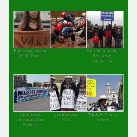
Protestas contra
No a la minería ,
VALE, Brasil
Bariloche,
Argentina
Defensoras
Las Bambas,
PUEBLA, Pue, 27
amenazadas en
Perú
Enero
México