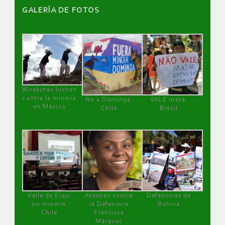
GALERÌA DE FOTOS
Wirakutas luchan
contra la minería
No a Dominga,
VALE mata,
en México
Chile
Brasil
Valle de Elqui
Atentan contra
Defensoras de
sin minería.
la Defensora
Bolivia
Chile
Francisca
Márquez