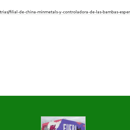
ias/filial-de-china-minmetals-y-controladora-de-las-bambas-esper