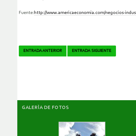
Fuente:
http://www.americaeconomia.com/negocios-industr
Navegador
ENTRADA ANTERIOR
ENTRADA SIGUIENTE
de
artículos
GALERÌA DE FOTOS