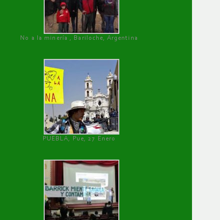
No a la minería , Bariloche, Argentina
PUEBLA, Pue, 27 Enero