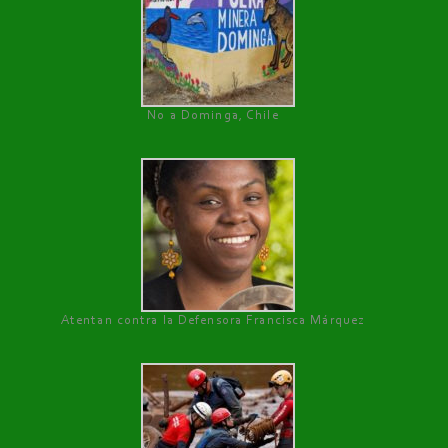
No a Dominga, Chile
Atentan contra la Defensora Francisca Márquez