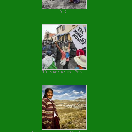
Perú
Tía María no va ! Perú