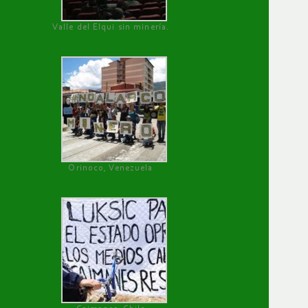
Valle del Elqui sin minería.
Orinoco, Venezuela