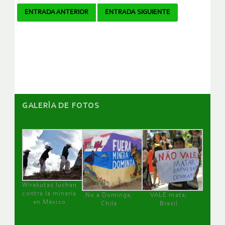
Navegador
ENTRADA ANTERIOR
ENTRADA SIGUIENTE
de
artículos
GALERÌA DE FOTOS
Wirakutas luchan
contra la minería
No a Dominga,
VALE mata,
en México
Chile
Brasil