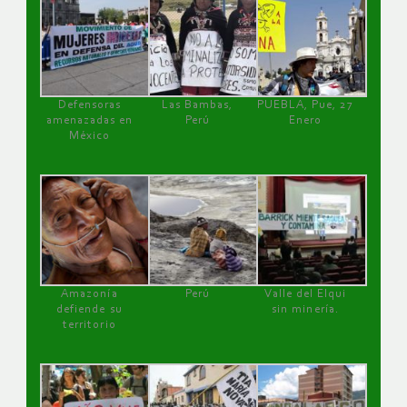
Defensoras
Las Bambas,
PUEBLA, Pue, 27
amenazadas en
Perú
Enero
México
Amazonía
Perú
Valle del Elqui
defiende su
sin minería.
territorio