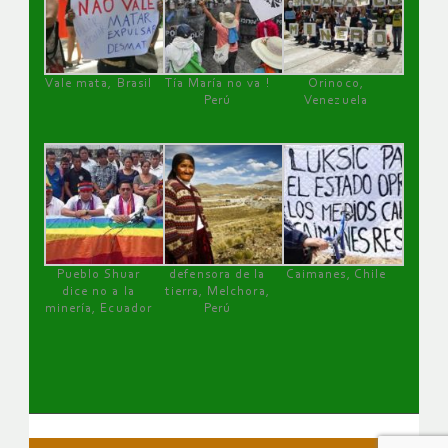
Vale mata, Brasil
Tía María no va !
Orinoco,
Perú
Venezuela
Pueblo Shuar
defensora de la
Caimanes, Chile
dice no a la
tierra, Melchora,
minería, Ecuador
Perú