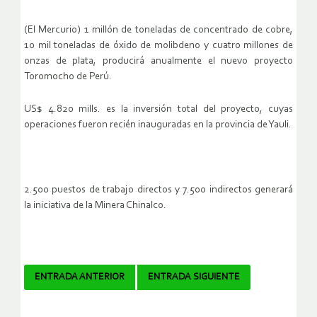
(El Mercurio) 1 millón de toneladas de concentrado de cobre,
10 mil toneladas de óxido de molibdeno y cuatro millones de
onzas de plata, producirá anualmente el nuevo proyecto
Toromocho de Perú.
US$ 4.820 mills. es la inversión total del proyecto, cuyas
operaciones fueron recién inauguradas en la provincia de Yauli.
2.500 puestos de trabajo directos y 7.500 indirectos generará
la iniciativa de la Minera Chinalco.
Navegador
ENTRADA ANTERIOR
ENTRADA SIGUIENTE
de