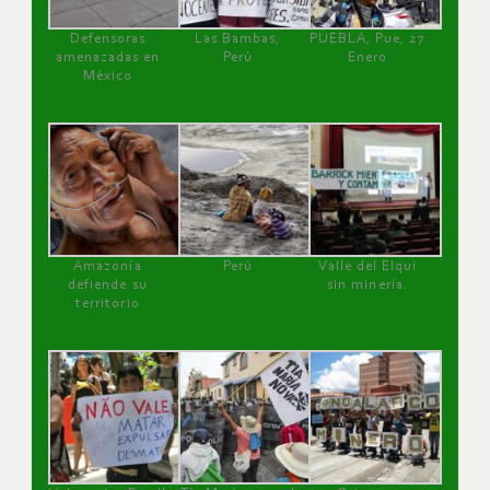
Defensoras
Las Bambas,
PUEBLA, Pue, 27
amenazadas en
Perú
Enero
México
Amazonía
Perú
Valle del Elqui
defiende su
sin minería.
territorio