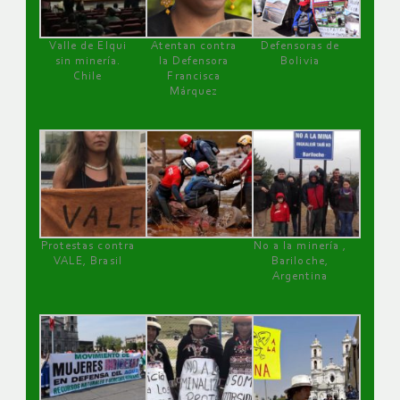
Valle de Elqui
Atentan contra
Defensoras de
sin minería.
la Defensora
Bolivia
Chile
Francisca
Márquez
Protestas contra
No a la minería ,
VALE, Brasil
Bariloche,
Argentina