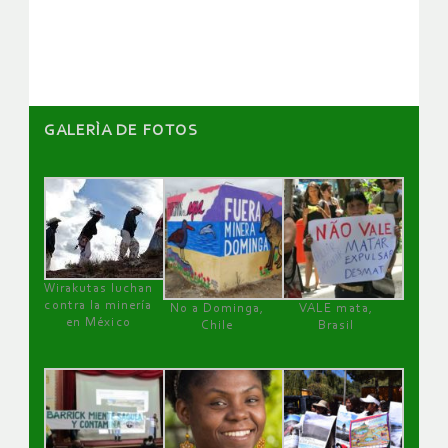
artículos
GALERÌA DE FOTOS
Wirakutas luchan
contra la minería
No a Dominga,
VALE mata,
en México
Chile
Brasil