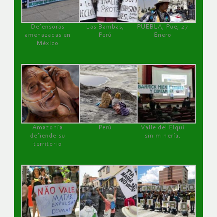
Defensoras
Las Bambas,
PUEBLA, Pue, 27
amenazadas en
Perú
Enero
México
Amazonía
Perú
Valle del Elqui
defiende su
sin minería.
territorio