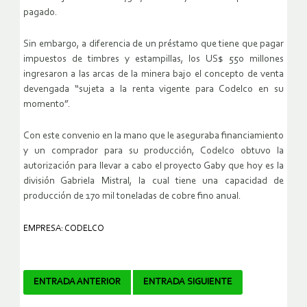
pagado.
Sin embargo, a diferencia de un préstamo que tiene que pagar
impuestos de timbres y estampillas, los US$ 550 millones
ingresaron a las arcas de la minera bajo el concepto de venta
devengada “sujeta a la renta vigente para Codelco en su
momento”.
Con este convenio en la mano que le aseguraba financiamiento
y un comprador para su producción, Codelco obtuvo la
autorización para llevar a cabo el proyecto Gaby que hoy es la
división Gabriela Mistral, la cual tiene una capacidad de
producción de 170 mil toneladas de cobre fino anual.
EMPRESA: CODELCO
Navegador
ENTRADA ANTERIOR
ENTRADA SIGUIENTE