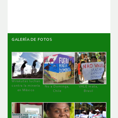
de
artículos
GALERÌA DE FOTOS
Wirakutas luchan
contra la minería
No a Dominga,
VALE mata,
en México
Chile
Brasil