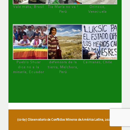
Vale mata, Brasil
Tía María no va !
Orinoco,
Perú
Venezuela
Pueblo Shuar
defensora de la
Caimanes, Chile
dice no a la
tierra, Melchora,
minería, Ecuador
Perú
(cc-by) Observatorio de Conflictos Mineros de América Latina, 2026