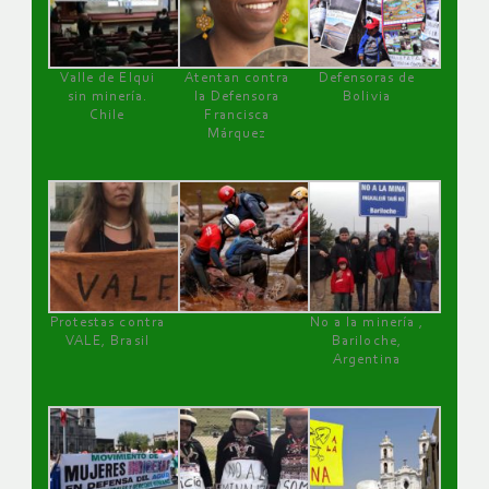
Valle de Elqui
Atentan contra
Defensoras de
sin minería.
la Defensora
Bolivia
Chile
Francisca
Márquez
Protestas contra
No a la minería ,
VALE, Brasil
Bariloche,
Argentina