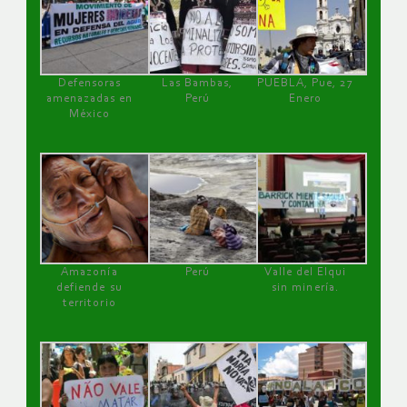
Defensoras
Las Bambas,
PUEBLA, Pue, 27
amenazadas en
Perú
Enero
México
Amazonía
Perú
Valle del Elqui
defiende su
sin minería.
territorio