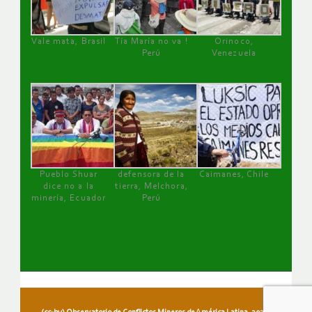
Vale mata, Brasil
Tía María no va !
Orinoco,
Perú
Venezuela
Pueblo Shuar
defensora de la
Caimanes, Chile
dice no a la
tierra, Melchora,
minería, Ecuador
Perú