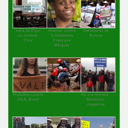
Valle de Elqui
Atentan contra
Defensoras de
sin minería.
la Defensora
Bolivia
Chile
Francisca
Márquez
Protestas contra
No a la minería ,
VALE, Brasil
Bariloche,
Argentina