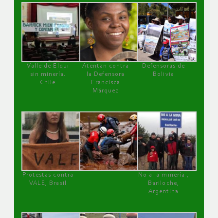
Valle de Elqui
Atentan contra
Defensoras de
sin minería.
la Defensora
Bolivia
Chile
Francisca
Márquez
Protestas contra
No a la minería ,
VALE, Brasil
Bariloche,
Argentina