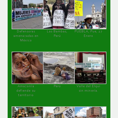
Defensoras
Las Bambas,
PUEBLA, Pue, 27
amenazadas en
Perú
Enero
México
Amazonía
Perú
Valle del Elqui
defiende su
sin minería.
territorio