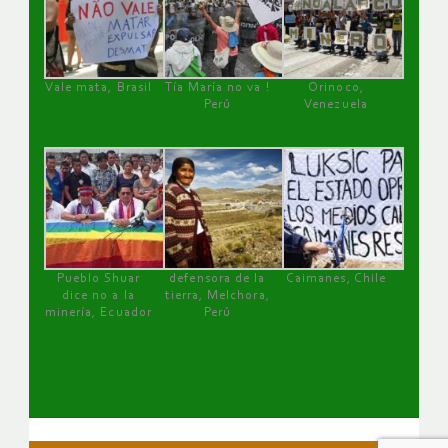
Vale mata, Brasil
Tía María no va !
Orinoco,
Perú
Venezuela
Pueblo Shuar
defensora de la
Caimanes, Chile
dice no a la
tierra, Melchora,
minería, Ecuador
Perú