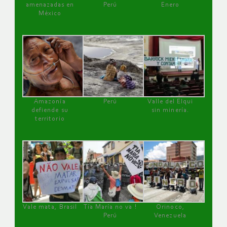
amenazadas en
Perú
Enero
México
Amazonía
Perú
Valle del Elqui
defiende su
sin minería.
territorio
Vale mata, Brasil
Tía María no va !
Orinoco,
Perú
Venezuela