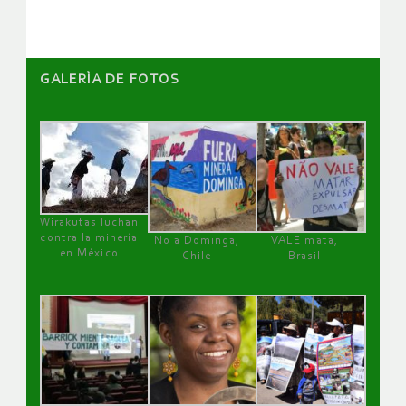
GALERÌA DE FOTOS
Wirakutas luchan
contra la minería
No a Dominga,
VALE mata,
en México
Chile
Brasil