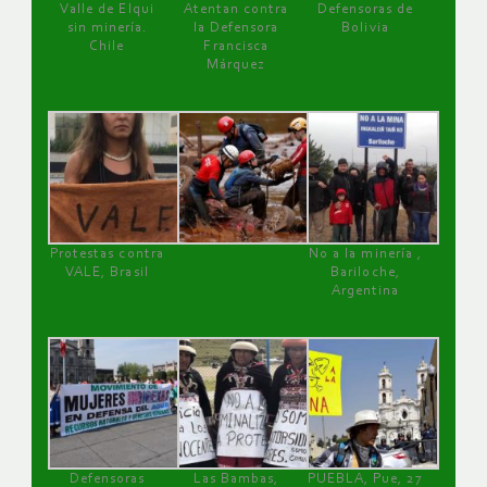
Valle de Elqui
Atentan contra
Defensoras de
sin minería.
la Defensora
Bolivia
Chile
Francisca
Márquez
Protestas contra
No a la minería ,
VALE, Brasil
Bariloche,
Argentina
Defensoras
Las Bambas,
PUEBLA, Pue, 27