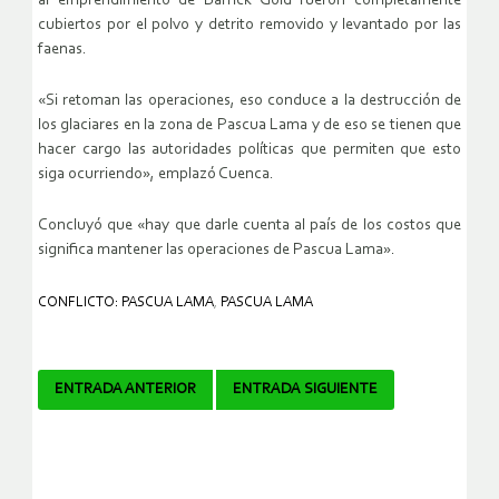
al emprendimiento de Barrick Gold fueron completamente
cubiertos por el polvo y detrito removido y levantado por las
faenas.
«Si retoman las operaciones, eso conduce a la destrucción de
los glaciares en la zona de Pascua Lama y de eso se tienen que
hacer cargo las autoridades políticas que permiten que esto
siga ocurriendo», emplazó Cuenca.
Concluyó que «hay que darle cuenta al país de los costos que
significa mantener las operaciones de Pascua Lama».
CONFLICTO: PASCUA LAMA
,
PASCUA LAMA
Navegador
ENTRADA ANTERIOR
ENTRADA SIGUIENTE
de
artículos