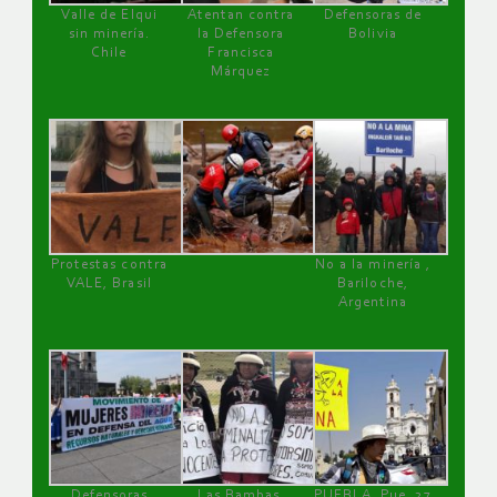
Valle de Elqui
Atentan contra
Defensoras de
sin minería.
la Defensora
Bolivia
Chile
Francisca
Márquez
Protestas contra
No a la minería ,
VALE, Brasil
Bariloche,
Argentina
Defensoras
Las Bambas,
PUEBLA, Pue, 27