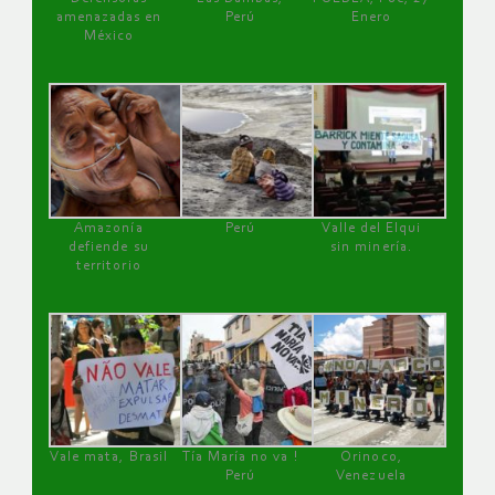
amenazadas en
Perú
Enero
México
Amazonía
Perú
Valle del Elqui
defiende su
sin minería.
territorio
Vale mata, Brasil
Tía María no va !
Orinoco,
Perú
Venezuela