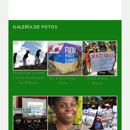
GALERÌA DE FOTOS
Wirakutas luchan
contra la minería
No a Dominga,
VALE mata,
en México
Chile
Brasil