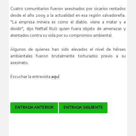
Cuatro comunitarios fueron asesinados por sicarios rentados
desde el año 2009 a la actualidad en esa región salvadoreña.
“La empresa minera es como el diablo: viene a matar y a
dividir”, dijo Neftalí Ruíz quien fuera objeto de amenazas y
atentados contra su vida por su compromiso ambiental.
Algunos de quienes han sido elevados el nivel de héroes
ambientales fueron brutalmente torturados previo a su
asesinato.
Escuchar la entrevista
aquí
Navegador
ENTRADA ANTERIOR
ENTRADA SIGUIENTE
de
artículos