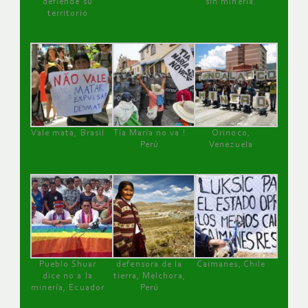
defiende su
sin minería.
territorio
Vale mata, Brasil
Tía María no va !
Orinoco,
Perú
Venezuela
Pueblo Shuar
defensora de la
Caimanes, Chile
dice no a la
tierra, Melchora,
minería, Ecuador
Perú