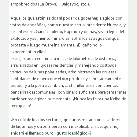
empobrecidos (La Oroya, Hualgayoc, etc.).
Aquellos que están asidos al poder de gobernar, elegidos con
votos de engañifas, como nuestro actual presidente Humala, y
los anteriores García, Toledo, Fujimori y demás, viven lejos del
explotado yacimiento minero sin sufrir los estragos del que
protesta y luego muere inclemente. ¡El daño no lo
experimentan ellos!
Estos, residen en Lima, a miles de kilómetros de distancia,
arrellanados en lujosas residencias y manejando costosos
vehículos de lunas polarizadas, administrando las gruesas
cantidades de dinero que el oro produce y simultáneamente
siendo, y a la postre también, archimillonarios con cuentas
bancarias descomunales, con dinero suficiente para tentar más
tarde ser reelegidos nuevamente. ¡Nunca les falta una Keiko de
reemplazo!
¿En cuál de los dos sectores, que unos matan con el sadismo
de las armas y otros mueren con inexplicable masoquismo,
anidará el llamado puro «gusto ideológico»?