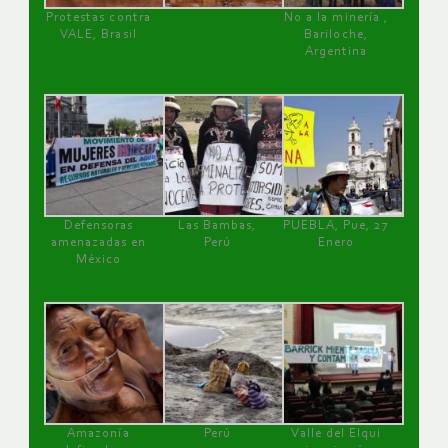
Protestas contra
No a la minería ,
VALE, Brasil
Bariloche,
Argentina
Defensoras
Las Bambas,
PUEBLA, Pue, 27
amenazadas en
Perú
Enero
México
Amazonía
Perú
Valle del Elqui