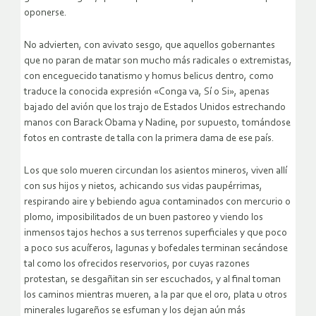
oponerse.
No advierten, con avivato sesgo, que aquellos gobernantes
que no paran de matar son mucho más radicales o extremistas,
con enceguecido tanatismo y homus belicus dentro, como
traduce la conocida expresión «Conga va, Sí o Si», apenas
bajado del avión que los trajo de Estados Unidos estrechando
manos con Barack Obama y Nadine, por supuesto, tomándose
fotos en contraste de talla con la primera dama de ese país.
Los que solo mueren circundan los asientos mineros, viven allí
con sus hijos y nietos, achicando sus vidas paupérrimas,
respirando aire y bebiendo agua contaminados con mercurio o
plomo, imposibilitados de un buen pastoreo y viendo los
inmensos tajos hechos a sus terrenos superficiales y que poco
a poco sus acuíferos, lagunas y bofedales terminan secándose
tal como los ofrecidos reservorios, por cuyas razones
protestan, se desgañitan sin ser escuchados, y al final toman
los caminos mientras mueren, a la par que el oro, plata u otros
minerales lugareños se esfuman y los dejan aún más