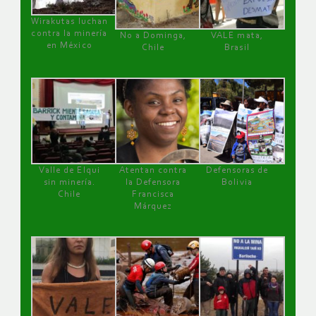
Wirakutas luchan
contra la minería
No a Dominga,
VALE mata,
en México
Chile
Brasil
Valle de Elqui
Atentan contra
Defensoras de
sin minería.
la Defensora
Bolivia
Chile
Francisca
Márquez