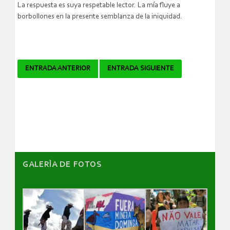
La respuesta es suya respetable lector. La mía fluye a
borbollones en la presente semblanza de la iniquidad.
Navegador
ENTRADA ANTERIOR
ENTRADA SIGUIENTE
de
artículos
GALERÌA DE FOTOS