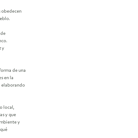
es obedecen
eblo.
 de
nco.
z y
aforma de una
s en la
tá elaborando
o local,
das y que
Ambiente y
 qué