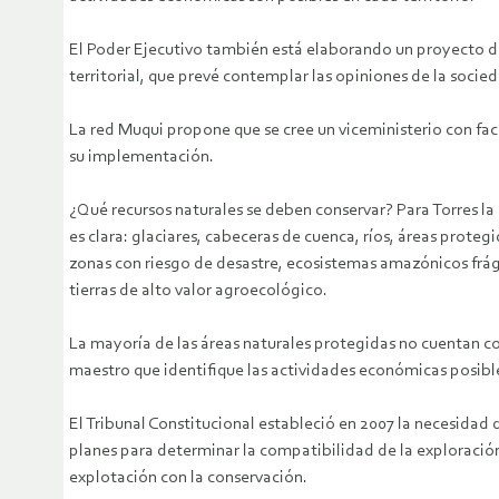
El Poder Ejecutivo también está elaborando un proyecto 
territorial, que prevé contemplar las opiniones de la socieda
La red Muqui propone que se cree un viceministerio con fa
su implementación.
¿Qué recursos naturales se deben conservar? Para Torres la
es clara: glaciares, cabeceras de cuenca, ríos, áreas protegi
zonas con riesgo de desastre, ecosistemas amazónicos frág
tierras de alto valor agroecológico.
La mayoría de las áreas naturales protegidas no cuentan c
maestro que identifique las actividades económicas posible
El Tribunal Constitucional estableció en 2007 la necesidad 
planes para determinar la compatibilidad de la exploración
explotación con la conservación.