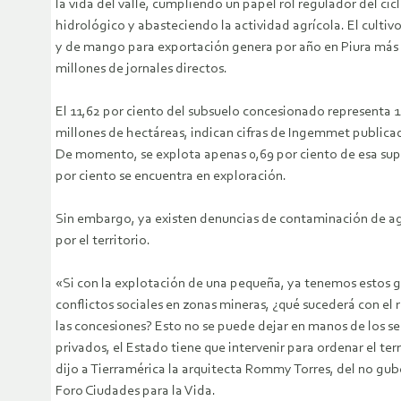
la vida del valle, cumpliendo un papel rol regulador del cic
hidrológico y abasteciendo la actividad agrícola. El cultiv
y de mango para exportación genera por año en Piura más 
millones de jornales directos.
El 11,62 por ciento del subsuelo concesionado representa 
millones de hectáreas, indican cifras de Ingemmet public
De momento, se explota apenas 0,69 por ciento de esa supe
por ciento se encuentra en exploración.
Sin embargo, ya existen denuncias de contaminación de ag
por el territorio.
«Si con la explotación de una pequeña, ya tenemos estos 
conflictos sociales en zonas mineras, ¿qué sucederá con el 
las concesiones? Esto no se puede dejar en manos de los s
privados, el Estado tiene que intervenir para ordenar el terr
dijo a Tierramérica la arquitecta Rommy Torres, del no gu
Foro Ciudades para la Vida.