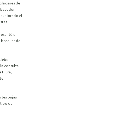
glaciares de
n Ecuador
nexplorado el
stas.
presentó un
y bosques de
«debe
 la consulta
e Piura,
de
rtes bajas
 tipo de