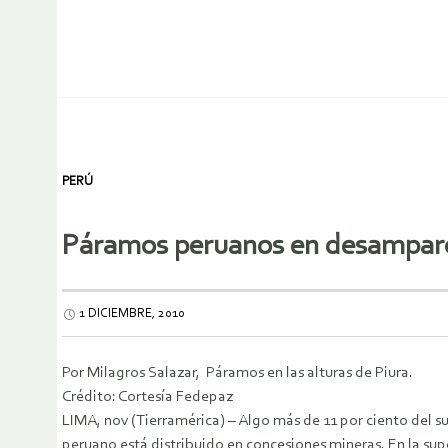
PERÚ
Páramos peruanos en desamparo
1 DICIEMBRE, 2010
Por Milagros Salazar, Páramos en las alturas de Piura.
Crédito: Cortesía Fedepaz
LIMA, nov (Tierramérica) – Algo más de 11 por ciento del s
peruano está distribuido en concesiones mineras. En la supe