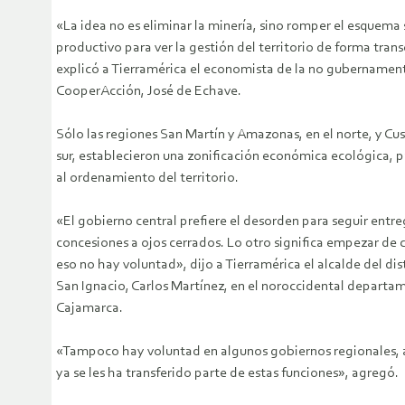
«La idea no es eliminar la minería, sino romper el esquema 
productivo para ver la gestión del territorio de forma trans
explicó a Tierramérica el economista de la no gubernamen
CooperAcción, José de Echave.
Sólo las regiones San Martín y Amazonas, en el norte, y Cus
sur, establecieron una zonificación económica ecológica, 
al ordenamiento del territorio.
«El gobierno central prefiere el desorden para seguir entr
concesiones a ojos cerrados. Lo otro significa empezar de 
eso no hay voluntad», dijo a Tierramérica el alcalde del dis
San Ignacio, Carlos Martínez, en el noroccidental departa
Cajamarca.
«Tampoco hay voluntad en algunos gobiernos regionales, 
ya se les ha transferido parte de estas funciones», agregó.