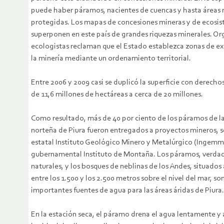
puede haber páramos, nacientes de cuencas y hasta áreas 
protegidas.
Los mapas de concesiones mineras y de ecosist
superponen en este país de grandes riquezas minerales. Or
ecologistas reclaman que el Estado establezca zonas de ex
la minería mediante un ordenamiento territorial.
Entre 2006 y 2009 casi se duplicó la superficie con derecho
de 11,6 millones de hectáreas a cerca de 20 millones.
Como resultado, más de 40 por ciento de los páramos de l
norteña de Piura fueron entregados a proyectos mineros, s
estatal Instituto Geológico Minero y Metalúrgico (Ingemme
gubernamental Instituto de Montaña. Los páramos, verdad
naturales, y los bosques de neblinas de los Andes, situado
entre los 1.500 y los 2.500 metros sobre el nivel del mar, so
importantes fuentes de agua para las áreas áridas de Piura.
En la estación seca, el páramo drena el agua lentamente y