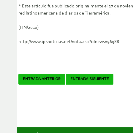
* Este artículo fue publicado originalmente el 27 de novie
red latinoamericana de diarios de Tierramérica.
(FIN/2010)
http://www.ipsnoticias.net/nota.asp?idnews=96988
Navegador
ENTRADA ANTERIOR
ENTRADA SIGUIENTE
de
artículos