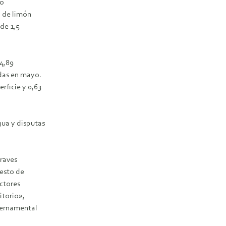
lo
o de limón
de 1,5
14,89
adas en mayo.
rficie y 0,63
ua y disputas
graves
resto de
ectores
itorio»,
bernamental