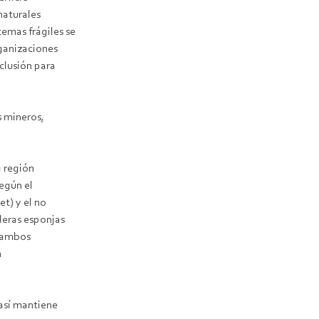
naturales
emas frágiles se
ganizaciones
clusión para
s mineros,
a región
egún el
t) y el no
eras esponjas
s ambos
n
 así mantiene