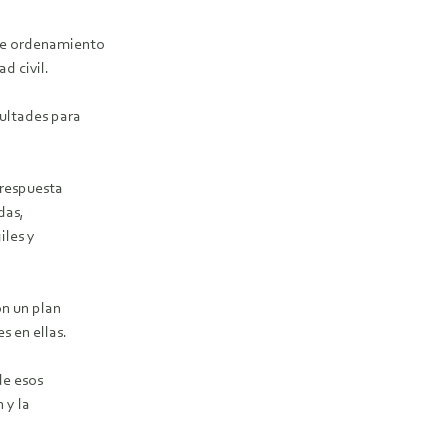
de ordenamiento
d civil.
cultades para
 respuesta
das,
iles y
on un plan
s en ellas.
de esos
 y la