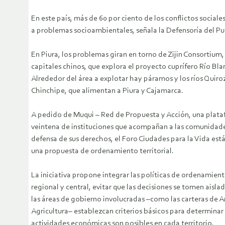
En este país, más de 60 por ciento de los conflictos social
a problemas socioambientales, señala la Defensoría del Pu
En Piura, los problemas giran en torno de Zijin Consortium,
capitales chinos, que explora el proyecto cuprífero Río Bla
Alrededor del área a explotar hay páramos y los ríos Quiro
Chinchipe, que alimentan a Piura y Cajamarca.
A pedido de Muqui – Red de Propuesta y Acción, una plat
veintena de instituciones que acompañan a las comunidade
defensa de sus derechos, el Foro Ciudades para la Vida es
una propuesta de ordenamiento territorial.
La iniciativa propone integrar las políticas de ordenamient
regional y central, evitar que las decisiones se tomen aisla
las áreas de gobierno involucradas –como las carteras de 
Agricultura– establezcan criterios básicos para determinar
actividades económicas son posibles en cada territorio.