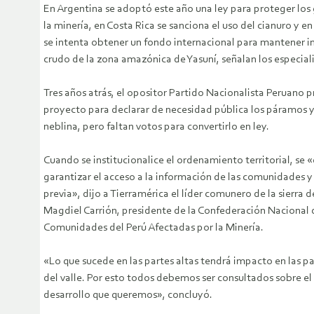
En Argentina se adoptó este año una ley para proteger los 
la minería, en Costa Rica se sanciona el uso del cianuro y e
se intenta obtener un fondo internacional para mantener i
crudo de la zona amazónica de Yasuní, señalan los especiali
Tres años atrás, el opositor Partido Nacionalista Peruano 
proyecto para declarar de necesidad pública los páramos 
neblina, pero faltan votos para convertirlo en ley.
Cuando se institucionalice el ordenamiento territorial, se 
garantizar el acceso a la información de las comunidades y
previa», dijo a Tierramérica el líder comunero de la sierra d
Magdiel Carrión, presidente de la Confederación Nacional 
Comunidades del Perú Afectadas por la Minería.
«Lo que sucede en las partes altas tendrá impacto en las pa
del valle. Por esto todos debemos ser consultados sobre el
desarrollo que queremos», concluyó.