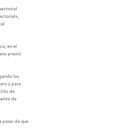
sectorial
ectorial»,
tal
co, en el
paso previo
egando las
cero y para
trito de
mento de
a pesar de que