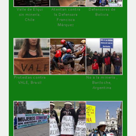
Valle de Elqui
Atentan contra
Defensoras de
sin minería.
la Defensora
Bolivia
Chile
Francisca
Márquez
Protestas contra
No a la minería ,
VALE, Brasil
Bariloche,
Argentina