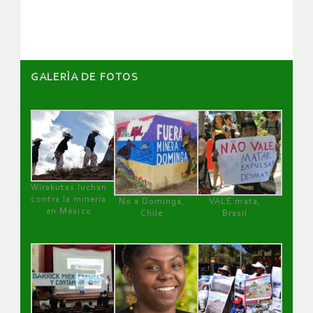
artículos
GALERÌA DE FOTOS
Wirakutas luchan
contra la minería
No a Dominga,
VALE mata,
en México
Chile
Brasil