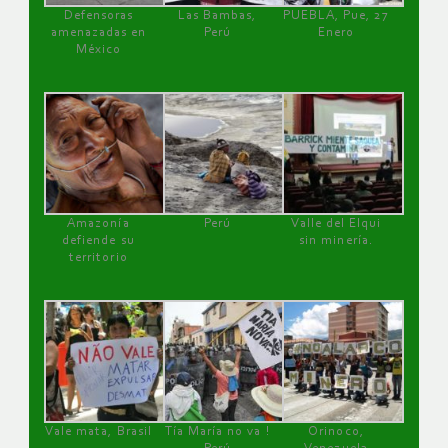
Defensoras
Las Bambas,
PUEBLA, Pue, 27
amenazadas en
Perú
Enero
México
Amazonía
Perú
Valle del Elqui
defiende su
sin minería.
territorio
Vale mata, Brasil
Tía María no va !
Orinoco,