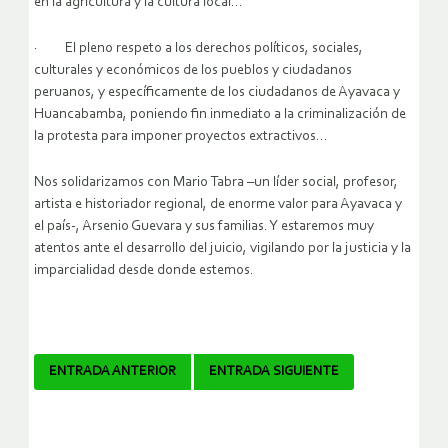
en la agricultura y la cultura local…
· El pleno respeto a los derechos políticos, sociales,
culturales y económicos de los pueblos y ciudadanos
peruanos, y específicamente de los ciudadanos de Ayavaca y
Huancabamba, poniendo fin inmediato a la criminalización de
la protesta para imponer proyectos extractivos…
Nos solidarizamos con Mario Tabra –un líder social, profesor,
artista e historiador regional, de enorme valor para Ayavaca y
el país-, Arsenio Guevara y sus familias. Y estaremos muy
atentos ante el desarrollo del juicio, vigilando por la justicia y la
imparcialidad desde donde estemos.
Navegador
ENTRADA ANTERIOR
ENTRADA SIGUIENTE
de