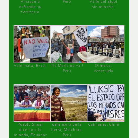
Amazonía
Perú
Valle del Elqui
defiende su
sin minería.
territorio
Vale mata, Brasil
Tía María no va !
Orinoco,
Perú
Venezuela
Pueblo Shuar
defensora de la
Caimanes, Chile
dice no a la
tierra, Melchora,
minería, Ecuador
Perú