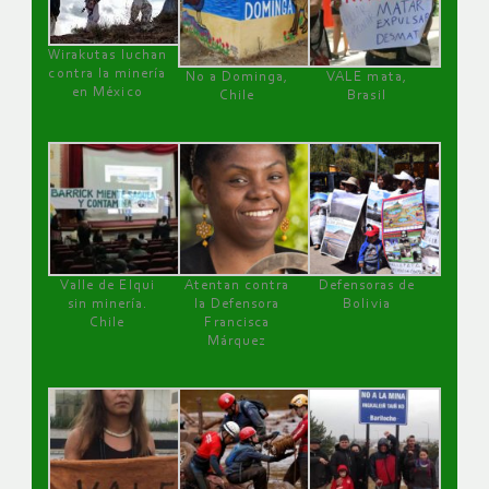
Wirakutas luchan
contra la minería
No a Dominga,
VALE mata,
en México
Chile
Brasil
Valle de Elqui
Atentan contra
Defensoras de
sin minería.
la Defensora
Bolivia
Chile
Francisca
Márquez