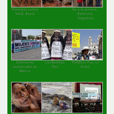
Protestas contra
No a la minería ,
VALE, Brasil
Bariloche,
Argentina
Defensoras
Las Bambas,
PUEBLA, Pue, 27
amenazadas en
Perú
Enero
México