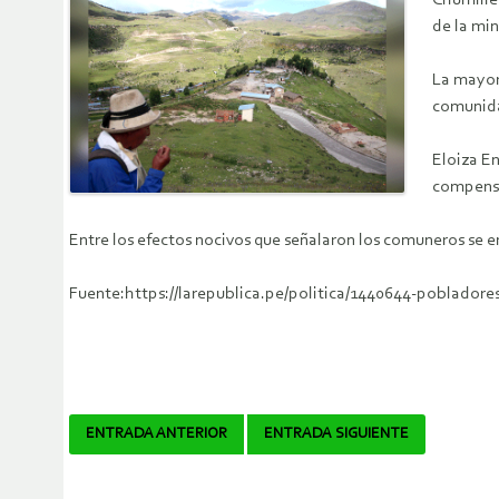
Chumille
de la mi
La mayor 
comunid
Eloiza E
compensa
Entre los efectos nocivos que señalaron los comuneros se e
Fuente:https://larepublica.pe/politica/1440644-poblado
Navegador
ENTRADA ANTERIOR
ENTRADA SIGUIENTE
de