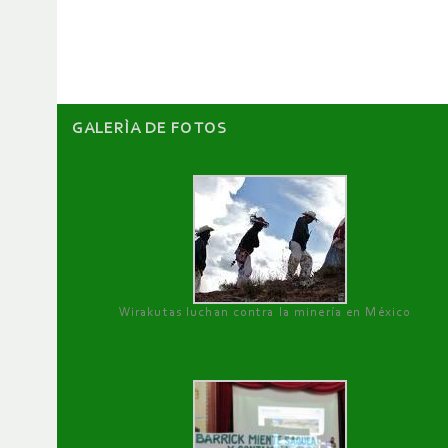
artículos
GALERÌA DE FOTOS
Wirakutas luchan contra la minería en México