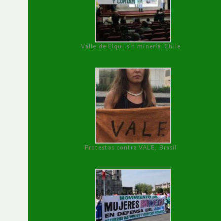
Valle de Elqui sin minería. Chile
Protestas contra VALE, Brasil