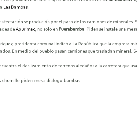
 es un poblado ubicado a 15 minutos del distrito de
Challhuahuacho
na
Las Bambas
.
afectación se produciría por el paso de los camiones de minerales. 
ades de
Apurímac
, no solo en
Fuerabamba
. Piden se instale una mes
nriquez, presidenta comunal indicó a La República que la empresa m
dos. En medio del pueblo pasan camiones que trasladan mineral. Señ
ncuentra el deslizamiento de terrenos aledaños a la carretera que us
res-chumille-piden-mesa-dialogo-bambas