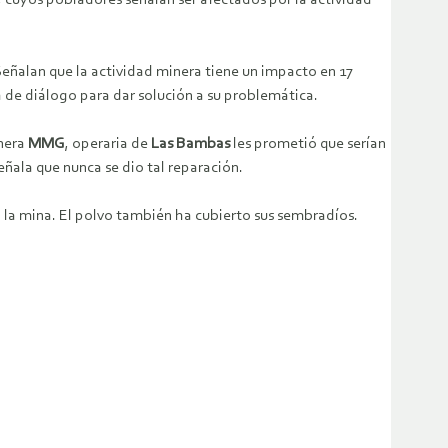
, cuyos pobladores señalan ser afectados por la actividad
Señalan que la actividad minera tiene un impacto en 17
a de diálogo para dar solución a su problemática.
inera
MMG
, operaria de
Las Bambas
les prometió que serían
ala que nunca se dio tal reparación.
a la mina. El polvo también ha cubierto sus sembradíos.