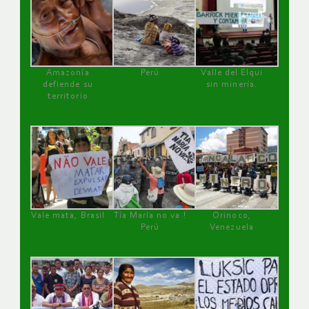
Amazonía
Perú
Valle del Elqui
defiende su
sin minería.
territorio
Vale mata, Brasil
Tía María no va !
Orinoco,
Perú
Venezuela