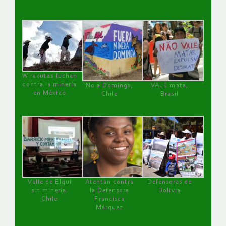
Wirakutas luchan
contra la minería
No a Dominga,
VALE mata,
en México
Chile
Brasil
Valle de Elqui
Atentan contra
Defensoras de
sin minería.
la Defensora
Bolivia
Chile
Francisca
Márquez