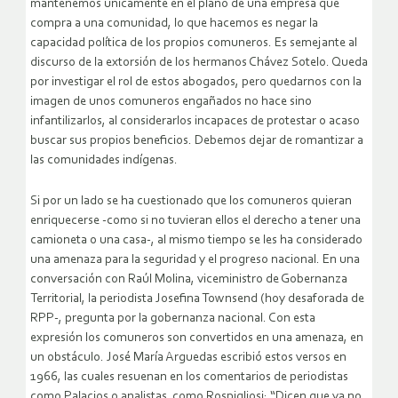
mantenemos únicamente en el plano de una empresa que
compra a una comunidad, lo que hacemos es negar la
capacidad política de los propios comuneros. Es semejante al
discurso de la extorsión de los hermanos Chávez Sotelo. Queda
por investigar el rol de estos abogados, pero quedarnos con la
imagen de unos comuneros engañados no hace sino
infantilizarlos, al considerarlos incapaces de protestar o acaso
buscar sus propios beneficios. Debemos dejar de romantizar a
las comunidades indígenas.
Si por un lado se ha cuestionado que los comuneros quieran
enriquecerse -como si no tuvieran ellos el derecho a tener una
camioneta o una casa-, al mismo tiempo se les ha considerado
una amenaza para la seguridad y el progreso nacional. En una
conversación con Raúl Molina, viceministro de Gobernanza
Territorial, la periodista Josefina Townsend (hoy desaforada de
RPP-, pregunta por la gobernanza nacional. Con esta
expresión los comuneros son convertidos en una amenaza, en
un obstáculo. José María Arguedas escribió estos versos en
1966, las cuales resuenan en los comentarios de periodistas
como Palacios o analistas como Rospigliosi: “Dicen que ya no