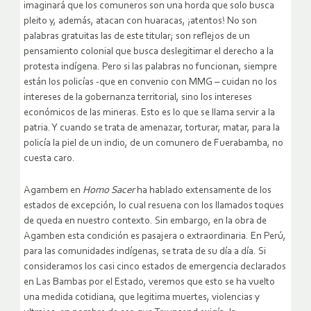
imaginará que los comuneros son una horda que solo busca
pleito y, además, atacan con huaracas, ¡atentos! No son
palabras gratuitas las de este titular; son reflejos de un
pensamiento colonial que busca deslegitimar el derecho a la
protesta indígena. Pero si las palabras no funcionan, siempre
están los policías -que en convenio con MMG – cuidan no los
intereses de la gobernanza territorial, sino los intereses
económicos de las mineras. Esto es lo que se llama servir a la
patria. Y cuando se trata de amenazar, torturar, matar, para la
policía la piel de un indio, de un comunero de Fuerabamba, no
cuesta caro.
Agambem en
Homo Sacer
ha hablado extensamente de los
estados de excepción, lo cual resuena con los llamados toques
de queda en nuestro contexto. Sin embargo, en la obra de
Agamben esta condición es pasajera o extraordinaria. En Perú,
para las comunidades indígenas, se trata de su día a día. Si
consideramos los casi cinco estados de emergencia declarados
en Las Bambas por el Estado, veremos que esto se ha vuelto
una medida cotidiana, que legitima muertes, violencias y