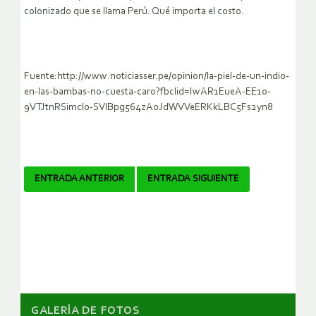
colonizado que se llama Perú. Qué importa el costo.
Fuente:http://www.noticiasser.pe/opinion/la-piel-de-un-indio-
en-las-bambas-no-cuesta-caro?fbclid=IwAR1EueA-EE1o-
9VTJtnRSimclo-SVlBpg564zAoJdWVVeERKkLBC5Fs2yn8
Navegador
ENTRADA ANTERIOR
ENTRADA SIGUIENTE
de
artículos
GALERÌA DE FOTOS