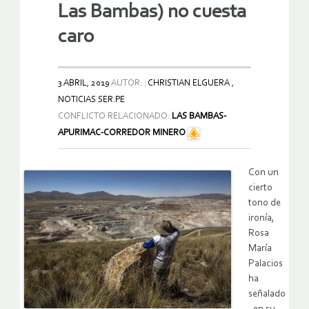
Las Bambas) no cuesta
caro
3 ABRIL, 2019
AUTOR:
CHRISTIAN ELGUERA ,
NOTICIAS SER.PE
CONFLICTO RELACIONADO:
LAS BAMBAS-
APURIMAC-CORREDOR MINERO
Con un
cierto
tono de
ironía,
Rosa
María
Palacios
ha
señalado