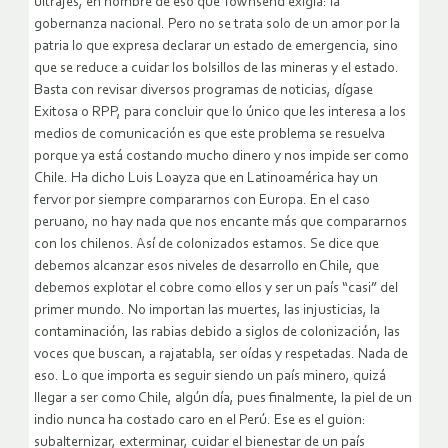
ultrajes, en nombre de eso que Townsend exigía: la
gobernanza nacional. Pero no se trata solo de un amor por la
patria lo que expresa declarar un estado de emergencia, sino
que se reduce a cuidar los bolsillos de las mineras y el estado.
Basta con revisar diversos programas de noticias, dígase
Exitosa o RPP, para concluir que lo único que les interesa a los
medios de comunicación es que este problema se resuelva
porque ya está costando mucho dinero y nos impide ser como
Chile. Ha dicho Luis Loayza que en Latinoamérica hay un
fervor por siempre compararnos con Europa. En el caso
peruano, no hay nada que nos encante más que compararnos
con los chilenos. Así de colonizados estamos. Se dice que
debemos alcanzar esos niveles de desarrollo en Chile, que
debemos explotar el cobre como ellos y ser un país “casi” del
primer mundo. No importan las muertes, las injusticias, la
contaminación, las rabias debido a siglos de colonización, las
voces que buscan, a rajatabla, ser oídas y respetadas. Nada de
eso. Lo que importa es seguir siendo un país minero, quizá
llegar a ser como Chile, algún día, pues finalmente, la piel de un
indio nunca ha costado caro en el Perú. Ese es el guion:
subalternizar, exterminar, cuidar el bienestar de un país