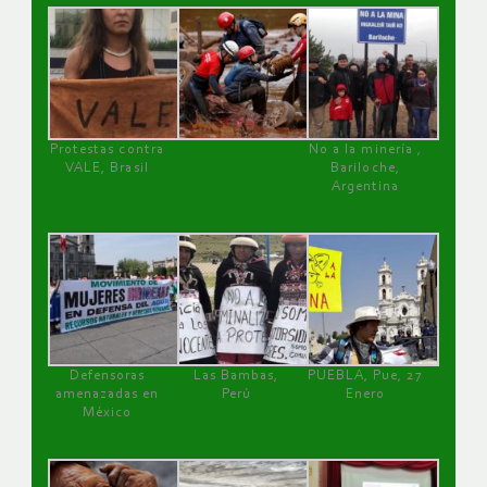
Protestas contra
No a la minería ,
VALE, Brasil
Bariloche,
Argentina
Defensoras
Las Bambas,
PUEBLA, Pue, 27
amenazadas en
Perú
Enero
México