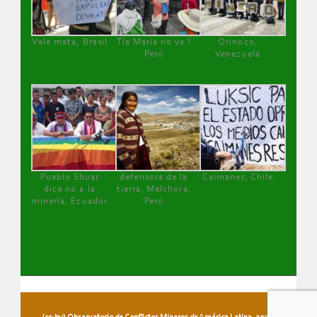
Vale mata, Brasil
Tía María no va !
Orinoco,
Perú
Venezuela
Pueblo Shuar
defensora de la
Caimanes, Chile
dice no a la
tierra, Melchora,
minería, Ecuador
Perú