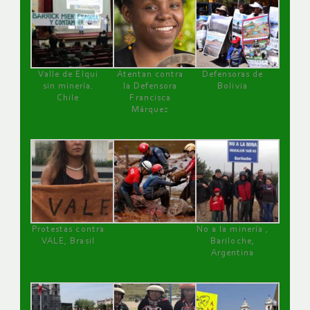
Valle de Elqui
Atentan contra
Defensoras de
sin minería.
la Defensora
Bolivia
Chile
Francisca
Márquez
Protestas contra
No a la minería ,
VALE, Brasil
Bariloche,
Argentina