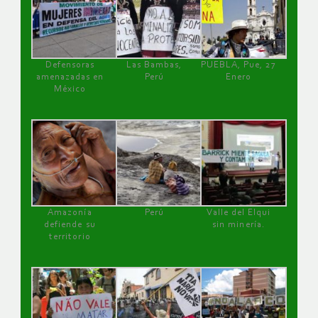
Defensoras
Las Bambas,
PUEBLA, Pue, 27
amenazadas en
Perú
Enero
México
Amazonía
Perú
Valle del Elqui
defiende su
sin minería.
territorio