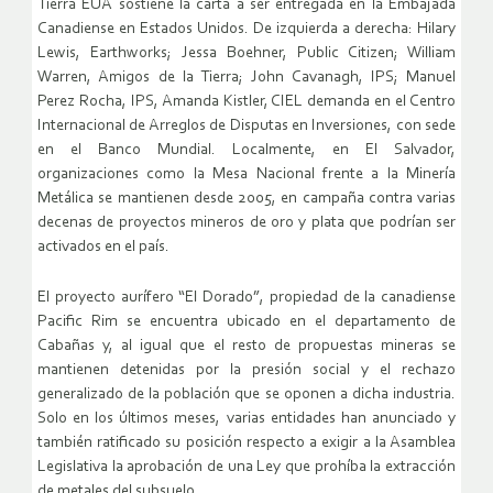
Tierra EUA sostiene la carta a ser entregada en la Embajada
Canadiense en Estados Unidos. De izquierda a derecha: Hilary
Lewis, Earthworks; Jessa Boehner, Public Citizen; William
Warren, Amigos de la Tierra; John Cavanagh, IPS; Manuel
Perez Rocha, IPS, Amanda Kistler, CIEL demanda en el Centro
Internacional de Arreglos de Disputas en Inversiones, con sede
en el Banco Mundial. Localmente, en El Salvador,
organizaciones como la Mesa Nacional frente a la Minería
Metálica se mantienen desde 2005, en campaña contra varias
decenas de proyectos mineros de oro y plata que podrían ser
activados en el país.
El proyecto aurífero “El Dorado”, propiedad de la canadiense
Pacific Rim se encuentra ubicado en el departamento de
Cabañas y, al igual que el resto de propuestas mineras se
mantienen detenidas por la presión social y el rechazo
generalizado de la población que se oponen a dicha industria.
Solo en los últimos meses, varias entidades han anunciado y
también ratificado su posición respecto a exigir a la Asamblea
Legislativa la aprobación de una Ley que prohíba la extracción
de metales del subsuelo.