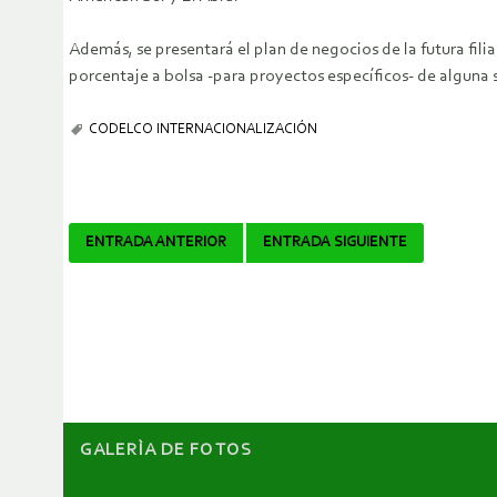
Además, se presentará el plan de negocios de la futura filia
porcentaje a bolsa -para proyectos específicos- de alguna s
CODELCO INTERNACIONALIZACIÓN
Navegador
ENTRADA ANTERIOR
ENTRADA SIGUIENTE
de
artículos
GALERÌA DE FOTOS