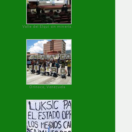
Valle del Elqui sin minería.
Orinoco, Venezuela