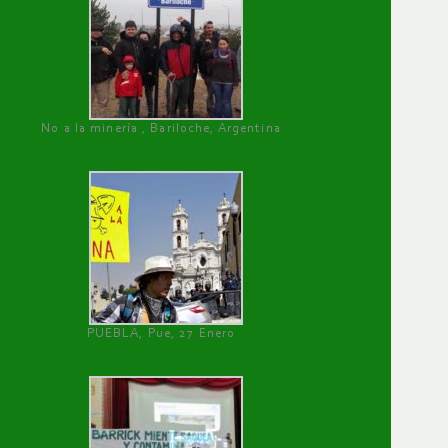
No a la minería , Bariloche, Argentina
PUEBLA, Pue, 27 Enero