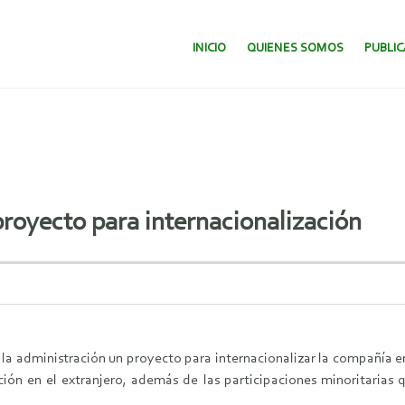
SALTAR AL CONTENIDO.
INICIO
QUIENES SOMOS
PUBLI
proyecto para internacionalización
 la administración un proyecto para internacionalizar la compañía e
ación en el extranjero, además de las participaciones minoritaria