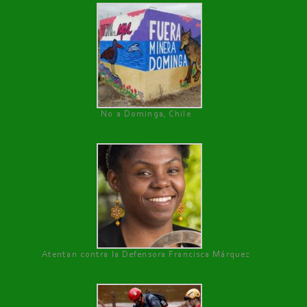
No a Dominga, Chile
Atentan contra la Defensora Francisca Márquez