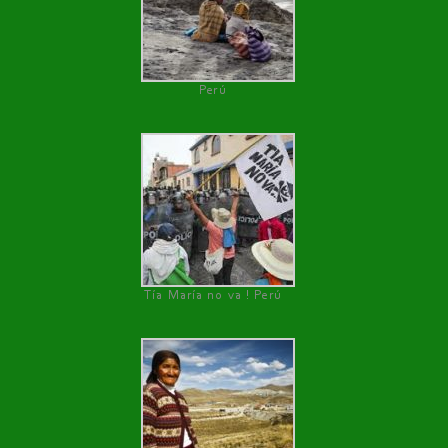
Perú
Tía María no va ! Perú