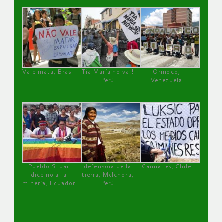
Vale mata, Brasil
Tía María no va !
Orinoco,
Perú
Venezuela
Pueblo Shuar
defensora de la
Caimanes, Chile
dice no a la
tierra, Melchora,
minería, Ecuador
Perú