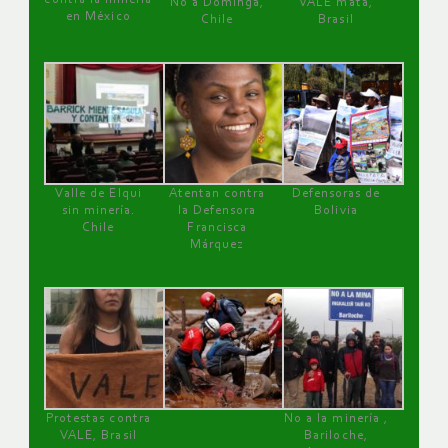
No a Dominga,
VALE mata,
en México
Chile
Brasil
Valle de Elqui
Atentan contra
Defensoras de
sin minería.
la Defensora
Bolivia
Chile
Francisca
Márquez
Protestas contra
No a la minería ,
VALE, Brasil
Bariloche,