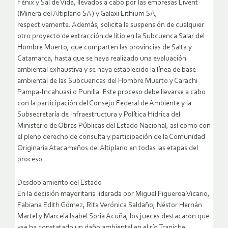
Fénix y Sal de Vida, llevados a cabo por las empresas Livent
(Minera del Altiplano SA) y Galaxi Lithium SA,
respectivamente. Además, solicita la suspensión de cualquier
otro proyecto de extracción de litio en la Subcuenca Salar del
Hombre Muerto, que comparten las provincias de Salta y
Catamarca, hasta que se haya realizado una evaluación
ambiental exhaustiva y se haya establecido la línea de base
ambiental de las Subcuencas del Hombre Muerto y Carachi
Pampa-Incahuasi o Punilla. Este proceso debe llevarse a cabo
con la participación del Consejo Federal de Ambiente y la
Subsecretaría de Infraestructura y Política Hídrica del
Ministerio de Obras Públicas del Estado Nacional, así como con
el pleno derecho de consulta y participación de la Comunidad
Originaria Atacameños del Altiplano en todas las etapas del
proceso.
Desdoblamiento del Estado
En la decisión mayoritaria liderada por Miguel Figueroa Vicario,
Fabiana Edith Gómez, Rita Verónica Saldaño, Néstor Hernán
Martel y Marcela Isabel Soria Acuña, los jueces destacaron que
«se ha constatado un daño ambiental en el río Trapiche,