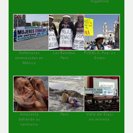
Argentina
Defensoras
Las Bambas,
PUEBLA, Pue, 27
amenazadas en
Perú
Enero
México
Amazonía
Perú
Valle del Elqui
defiende su
sin minería.
territorio