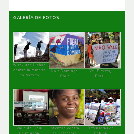
GALERÌA DE FOTOS
Wirakutas luchan
contra la minería
No a Dominga,
VALE mata,
en México
Chile
Brasil
Valle de Elqui
Atentan contra
Defensoras de
sin minería.
la Defensora
Bolivia