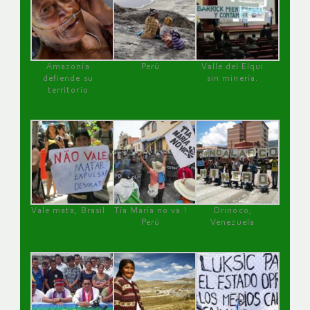
Amazonía
Perú
Valle del Elqui
defiende su
sin minería.
territorio
Vale mata, Brasil
Tía María no va !
Orinoco,
Perú
Venezuela