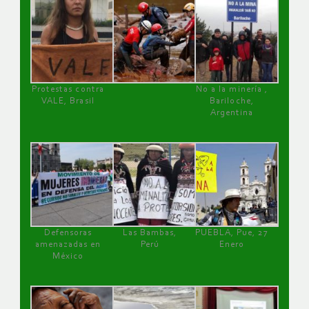
Protestas contra
No a la minería ,
VALE, Brasil
Bariloche,
Argentina
Defensoras
Las Bambas,
PUEBLA, Pue, 27
amenazadas en
Perú
Enero
México