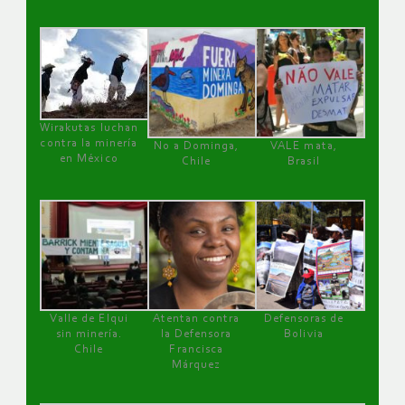
Wirakutas luchan
contra la minería
No a Dominga,
VALE mata,
en México
Chile
Brasil
Valle de Elqui
Atentan contra
Defensoras de
sin minería.
la Defensora
Bolivia
Chile
Francisca
Márquez