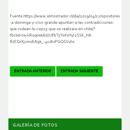
Fuente:https://www.elmostrador.cl/dia/2019/04/12/opositores
-a-dominga-y-cruz-grande-apuntan-a-las-contradicciones-
que-rodean-la-cop25-que-se-realizara-en-chile/?
fbclid=IwAR0qnek6dJUf6T5YofxHyI2SSK_h8-
8zEQrXjzmdUt9k_-4cdIvPGQOJvhs
Navegador
ENTRADA ANTERIOR
ENTRADA SIGUIENTE
de
artículos
GALERÌA DE FOTOS