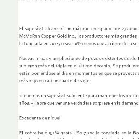
El superávit alcanzará un máximo en 13 años de 272.000 
McMoRan Copper Gold Inc., los productores más grandes, s
la tonelada en 2014, o sea 10% menos que al cierre de la
Nuevas minas y ampliaciones de pozos existentes desde M
subieron más del triple en el último decenio. Se produjero
están poniéndose al día en momentos en que se proyecta q
más bajo en casi un cuarto de siglo.
«Tenemos un superávit suficiente para mantener los precio
años. «Habrá que ver una verdadera sorpresa en la demand
Excedente de níquel
El cobre bajó 9,2% hasta US$ 7.200 la tonelada en la Bol