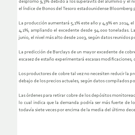
desplomó 9,3% debido a los superávits del aluminio y el n
el Índice de Bonos del Tesoro estadounidense Bloomberg 
La producción aumentará 5,1% este año y 4,9% en 2014, el 
4,1%, ampliando el excedente desde 94.000 toneladas. La
junio, el nivel más alto desde 2003, según datos reunidos 
La predicción de Barclays de un mayor excedente de cobre 
escasez de estaño experimentará escasas modificaciones, d
Los productores de cobre tal vez no necesiten reducir la p
debajo de los precios actuales, según datos compilados p
Las órdenes para retirar cobre de los depósitos monitorea
lo cual indica que la demanda podría ser más fuerte de l
todavía siete veces por encima de la media del último dece