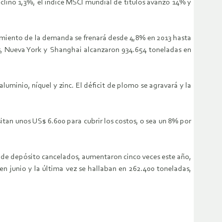
clinó 1,3%, el índice MSCI mundial de títulos avanzó 14% y
cimiento de la demanda se frenará desde 4,8% en 2013 hasta
s, Nueva York y Shanghai alcanzaron 934.654 toneladas en
minio, níquel y zinc. El déficit de plomo se agravará y la
itan unos US$ 6.600 para cubrir los costos, o sea un 8% por
s de depósito cancelados, aumentaron cinco veces este año,
n junio y la última vez se hallaban en 262.400 toneladas,