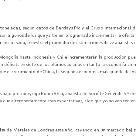
toneladas, según datos de Barclays Plc y el Grupo Internacional d
on algunos de los que ya tienen programado incrementar la oferta e
 semana pasada, muestra el promedio de estimaciones de 22 analista
ongolia hasta Indonesia y Chile incrementarán la producción pues
n déficits en siete de los últimos 10 años en tanto la economía chi
ue el crecimiento de China, la segunda economía más grande del m
s bajo presión», dijo Robin Bhar, analista de Société Générale SA d
a que altere seriamente esas expectativas, algo que yo no veo tenie
sa de Metales de Londres este año, cayendo en un mercado bajista