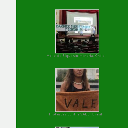
Valle de Elqui sin minería. Chile
Protestas contra VALE, Brasil