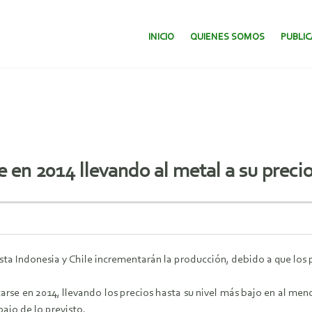
SALTAR AL CONTENIDO.
INICIO
QUIENES SOMOS
PUBLI
e en 2014 llevando al metal a su preci
 Indonesia y Chile incrementarán la producción, debido a que los pr
licarse en 2014, llevando los precios hasta su nivel más bajo en al 
ajo de lo previsto.