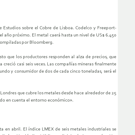
e Estudios sobre el Cobre de Lisboa. Codelco y Freeport-
l año próximo. El metal caerá hasta un nivel de US$ 6.450
s compiladas por Bloomberg.
to que los productores responden al alza de precios, que
na creció casi seis veces. Las compañías mineras finalmente
undo y consumidor de dos de cada cinco toneladas, será el
e Londres que cubre los metales desde hace alrededor de 25
ndo en cuenta el entorno económico».
 en abril. El índice LMEX de seis metales industriales se