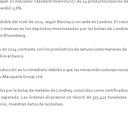
íquel. El indicador Standard Poor»s GSCI de 24 productos básicos de
perdió 2,6%.
doble del nivel de 2012, según Barclays con sede en Londres. El cre
s reservas en los depósitos monitoreadas por las bolsas de Londre
por Bloomberg.
en 2014 contrasta con los pronósticos de saturaciones menores de alu
ice el banco.
roducción en lo inmediato debido a que las minas más costosas neces
or Macquarie Group Ltd.
dos por la bolsa de metales de Londres, conocidas como certificado
o esperado. Las órdenes alcanzaron un récord de 375.425 toneladas e
nio, muestran datos de las bolsas.