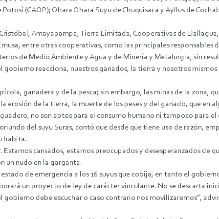
s de Potosí (CAOP); Qhara Qhara Suyu de Chuquisaca y Ayllus de Coc
 Cristóbal, Amayapampa, Tierra Limitada, Cooperativas de Llallagua,
usa, entre otras cooperativas, como las principales responsables d
terios de Medio Ambiente y Agua y de Minería y Metalurgia, sin res
el gobierno reacciona, nuestros ganados, la tierra y nosotros mismo
grícola, ganadera y de la pesca; sin embargo, las minas de la zona, 
 la erosión de la tierra, la muerte de los peses y del ganado, que en
saguadero, no son aptos para el consumo humano ni tampoco para el
undo del suyu Suras, contó que desde que tiene uso de razón, empr
u habita.
ir. Estamos cansados, estamos preocupados y desesperanzados de que
on un nudo en la garganta.
estado de emergencia a los 16 suyus que cobija, en tanto el gobier
aborará un proyecto de ley de carácter vinculante. No se descarta inic
 gobierno debe escuchar o caso contrario nos movilizaremos”, advirti