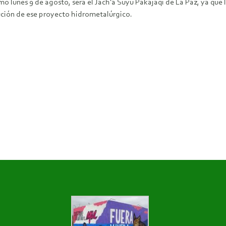
ximo lunes 9 de agosto, será el Jach’a Suyu Pakajaqi de La Paz, ya qu
ución de ese proyecto hidrometalúrgico.