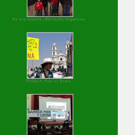
No a la minería , Bariloche, Argentina
PUEBLA, Pue, 27 Enero