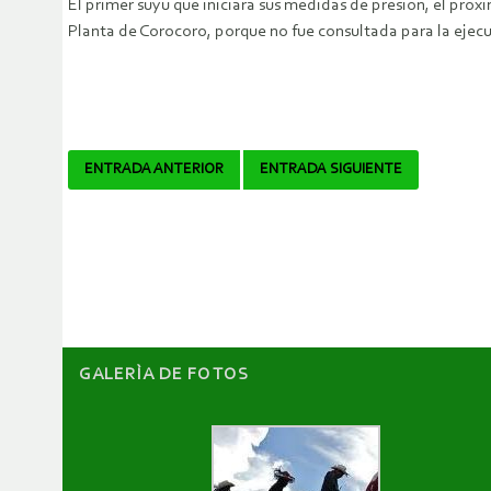
El primer suyu que iniciará sus medidas de presión, el pró
Planta de Corocoro, porque no fue consultada para la ejec
Navegador
ENTRADA ANTERIOR
ENTRADA SIGUIENTE
de
artículos
GALERÌA DE FOTOS