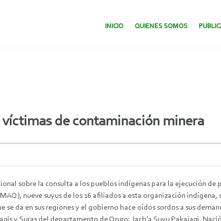
SALTAR AL CONTENIDO.
INICIO
QUIENES SOMOS
PUBLI
víctimas de contaminación minera
cional sobre la consulta a los pueblos indígenas para la ejecución de p
AQ), nueve suyus de los 16 afiliados a esta organización indígena,
e se da en sus regiones y el gobierno hace oídos sordos a sus deman
qis y Suras del departamento de Oruro; Jach’a Suyu Pakajaqi, Nación