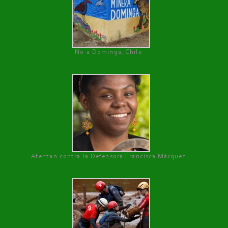
No a Dominga, Chile
Atentan contra la Defensora Francisca Márquez