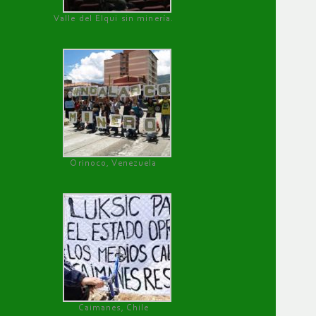
Valle del Elqui sin minería.
Orinoco, Venezuela
Caimanes, Chile