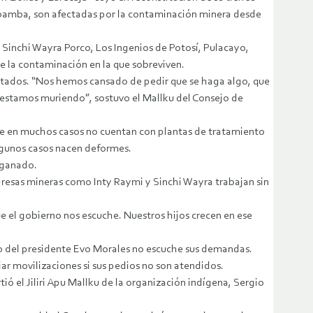
habamba, son afectadas por la contaminación minera desde
 Sinchi Wayra Porco, Los Ingenios de Potosí, Pulacayo,
e la contaminación en la que sobreviven.
ultados. “Nos hemos cansado de pedir que se haga algo, que
s estamos muriendo”, sostuvo el Mallku del Consejo de
que en muchos casos no cuentan con plantas de tratamiento
 algunos casos nacen deformes.
 ganado.
esas mineras como Inty Raymi y Sinchi Wayra trabajan sin
 el gobierno nos escuche. Nuestros hijos crecen en ese
no del presidente Evo Morales no escuche sus demandas.
iar movilizaciones si sus pedios no son atendidos.
ó el Jiliri Apu Mallku de la organización indígena, Sergio