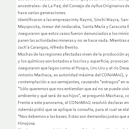
ancestrales– de La Paz; del Consejo de Ayllus Originario
hace varias generaciones.
Identificaron a las empresas Inty Raymi, Sinchi Wayra, San
Mayqocota, Aresur del Andacaba, Santa María y Caracota Em
Aseguraron que estos casos fueron denunciados a los minis
paren las actividades mineras y no se hace nada. Mientras 
Jach’a Carangas, Alfredo Benito.
Muchas de las regiones afectadas viven de la producción a
y los químicos son botados a los ríos y superficie, provocan
Aseguraron que lagos como el Poopo, Uru Uru y el río De
Antonio Machaca, ex autoridad máxima del CONAMAQ, y ori
contemplación a sus semejantes, causando “estragos” en s
“Sólo queremos que nos entiendan que así no se puede viv
ambiente y qué será de sus hijos”, se preguntó Machaca, c
Frente a este panorama, el CONAMAQ resolvió declarar en 
Además pidió que se aplique la consulta, para el cual se el
“Nos debemos a las bases. Estas son demandas justas que el
Hinojosa.