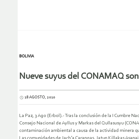
BOLIVIA
Nueve suyus del CONAMAQ son 
18 AGOSTO, 2010
La Paz, 3 Ago (Erbol).- Tras la conclusión de la I Cumbre Na
Consejo Nacional de Ayllus y Markas del Qullasusyu (CONAM
contaminación ambiental a causa de la actividad minera qu
Las comunidades de Jach’a Carangas, Jatun Killakas Asanaja