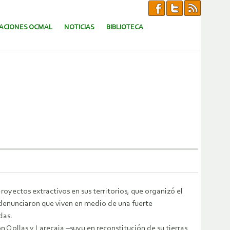
CACIONES OCMAL
NOTICIAS
BIBLIOTECA
royectos extractivos en sus territorios, que organizó el
 denunciaron que viven en medio de una fuerte
das.
 Qollas y Larecaja –suyu en reconstitución de su tierras