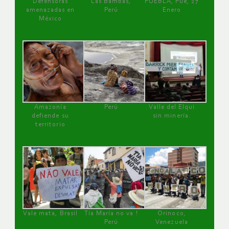
Defensoras
Las Bambas,
PUEBLA, Pue, 27
amenazadas en
Perú
Enero
México
Amazonía
Perú
Valle del Elqui
defiende su
sin minería.
territorio
Vale mata, Brasil
Tía María no va !
Orinoco,
Perú
Venezuela