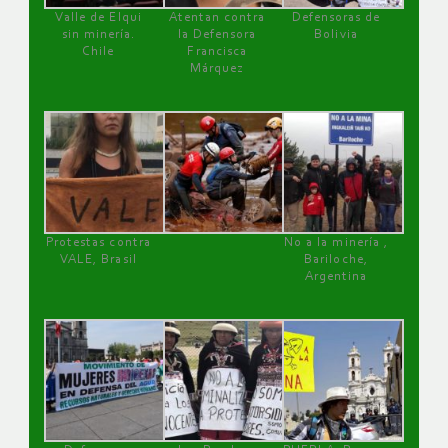
Valle de Elqui
Atentan contra
Defensoras de
sin minería.
la Defensora
Bolivia
Chile
Francisca
Márquez
Protestas contra
No a la minería ,
VALE, Brasil
Bariloche,
Argentina