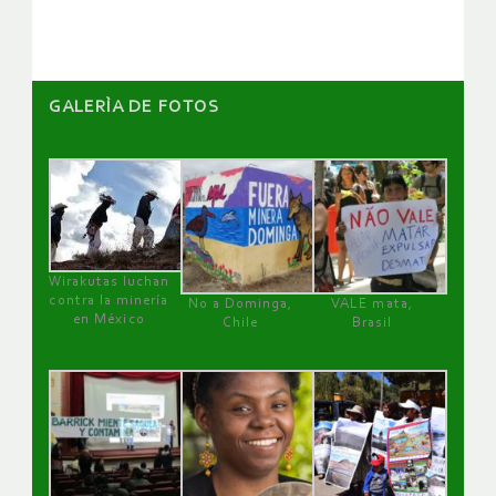
artículos
GALERÌA DE FOTOS
Wirakutas luchan
contra la minería
No a Dominga,
VALE mata,
en México
Chile
Brasil