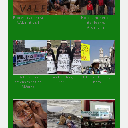
Protestas contra
No a la minería ,
VALE, Brasil
Bariloche,
Argentina
Defensoras
Las Bambas,
PUEBLA, Pue, 27
amenazadas en
Perú
Enero
México