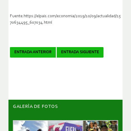
Fuente:https://elpais.com/economia/2019/10/09/actualidad/15
70634495_607034.html
Navegador
ENTRADA ANTERIOR
ENTRADA SIGUIENTE
de
artículos
GALERÌA DE FOTOS