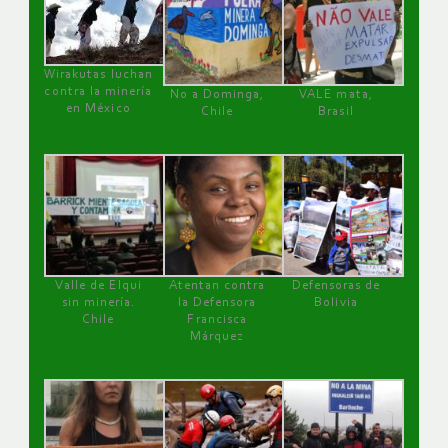
Wirakutas luchan
contra la minería
No a Dominga,
VALE mata,
en México
Chile
Brasil
Valle de Elqui
Atentan contra
Defensoras de
sin minería.
la Defensora
Bolivia
Chile
Francisca
Márquez