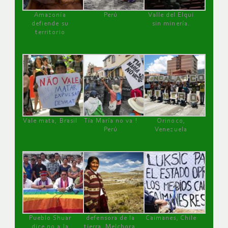
Amazonía
Perú
Valle del Elqui
defiende su
sin minería.
territorio
Vale mata, Brasil
Tía María no va !
Orinoco,
Perú
Venezuela
Pueblo Shuar
defensora de la
Caimanes, Chile
dice no a la
tierra, Melchora,