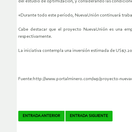
del estudio de optimización, y considerando las condicio
«Durante todo este período, NuevaUnión continuará traba
Cabe destacar que el proyecto NuevaUnión es una emp
respectivamente.
La iniciativa contempla una inversión estimada de US$7.200
Fuente:http://www.portalminero.com/wp/proyecto-nuevau
Navegador
ENTRADA ANTERIOR
ENTRADA SIGUIENTE
de