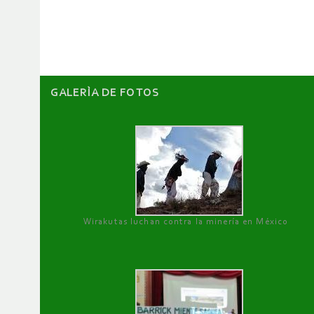
artículos
GALERÌA DE FOTOS
Wirakutas luchan contra la minería en México