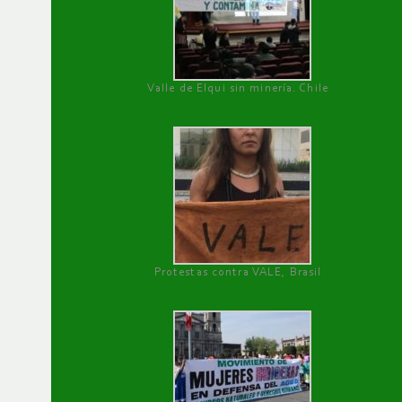
Valle de Elqui sin minería. Chile
Protestas contra VALE, Brasil