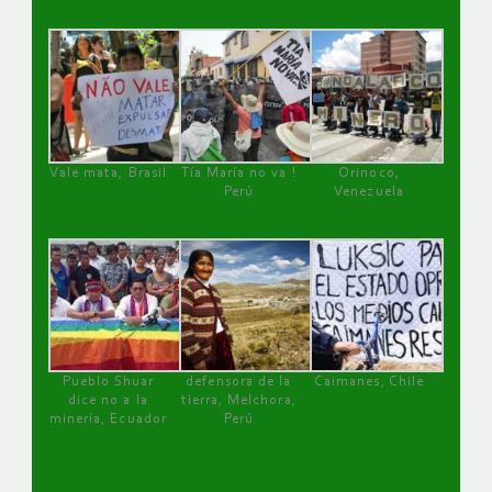
Vale mata, Brasil
Tía María no va !
Orinoco,
Perú
Venezuela
Pueblo Shuar
defensora de la
Caimanes, Chile
dice no a la
tierra, Melchora,
minería, Ecuador
Perú