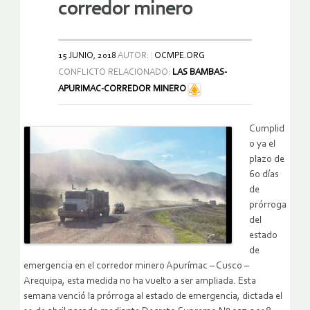
corredor minero
15 JUNIO, 2018
AUTOR:
OCMPE.ORG
CONFLICTO RELACIONADO:
LAS BAMBAS-
APURIMAC-CORREDOR MINERO
Cumplid
o ya el
plazo de
60 días
de
prórroga
del
estado
de
emergencia en el corredor minero Apurímac – Cusco –
Arequipa, esta medida no ha vuelto a ser ampliada. Esta
semana venció la prórroga al estado de emergencia, dictada el