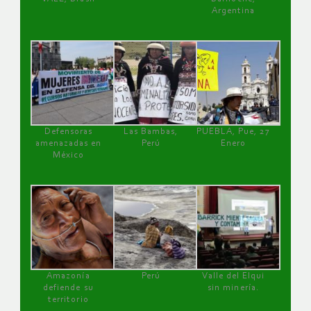
Argentina
Defensoras
Las Bambas,
PUEBLA, Pue, 27
amenazadas en
Perú
Enero
México
Amazonía
Perú
Valle del Elqui
defiende su
sin minería.
territorio