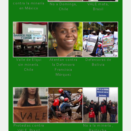
contra la minería
No a Dominga,
VALE mata,
en México
Chile
Brasil
Valle de Elqui
Atentan contra
Defensoras de
sin minería.
la Defensora
Bolivia
Chile
Francisca
Márquez
Protestas contra
No a la minería ,
VALE, Brasil
Bariloche,