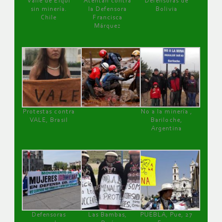
Valle de Elqui
Atentan contra
Defensoras de
sin minería.
la Defensora
Bolivia
Chile
Francisca
Márquez
Protestas contra
No a la minería ,
VALE, Brasil
Bariloche,
Argentina
Defensoras
Las Bambas,
PUEBLA, Pue, 27