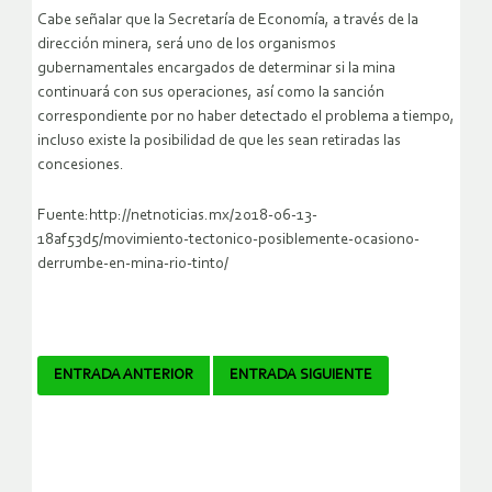
Cabe señalar que la Secretaría de Economía, a través de la
dirección minera, será uno de los organismos
gubernamentales encargados de determinar si la mina
continuará con sus operaciones, así como la sanción
correspondiente por no haber detectado el problema a tiempo,
incluso existe la posibilidad de que les sean retiradas las
concesiones.
Fuente:http://netnoticias.mx/2018-06-13-
18af53d5/movimiento-tectonico-posiblemente-ocasiono-
derrumbe-en-mina-rio-tinto/
Navegador
ENTRADA ANTERIOR
ENTRADA SIGUIENTE
de
artículos