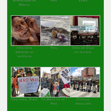
amenazadas en
Perú
Enero
México
Amazonía
Perú
Valle del Elqui
defiende su
sin minería.
territorio
Vale mata, Brasil
Tía María no va !
Orinoco,
Perú
Venezuela