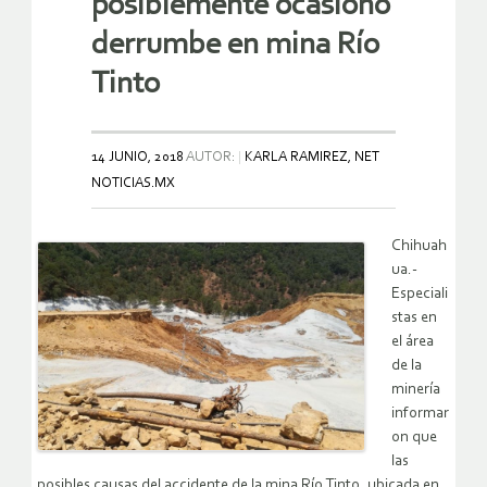
posiblemente ocasionó
derrumbe en mina Río
Tinto
14 JUNIO, 2018
AUTOR:
KARLA RAMIREZ, NET
NOTICIAS.MX
Chihuah
ua.-
Especiali
stas en
el área
de la
minería
informar
on que
las
posibles causas del accidente de la mina Río Tinto, ubicada en