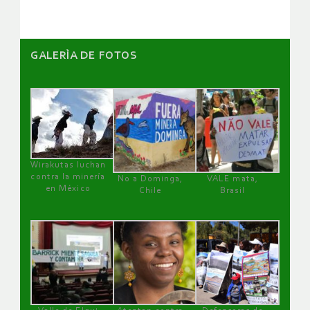
GALERÌA DE FOTOS
Wirakutas luchan
contra la minería
No a Dominga,
VALE mata,
en México
Chile
Brasil