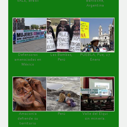
VALE, Brasil
Bariloche,
Argentina
Defensoras
Las Bambas,
PUEBLA, Pue, 27
amenazadas en
Perú
Enero
México
Amazonía
Perú
Valle del Elqui
defiende su
sin minería.
territorio