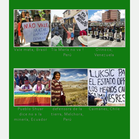
Vale mata, Brasil
Tía María no va !
Orinoco,
Perú
Venezuela
Pueblo Shuar
defensora de la
Caimanes, Chile
dice no a la
tierra, Melchora,
minería, Ecuador
Perú