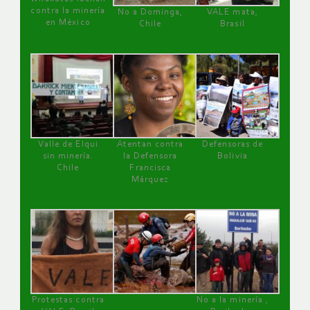
contra la minería
No a Dominga,
VALE mata,
en México
Chile
Brasil
Valle de Elqui
Atentan contra
Defensoras de
sin minería.
la Defensora
Bolivia
Chile
Francisca
Márquez
Protestas contra
No a la minería ,