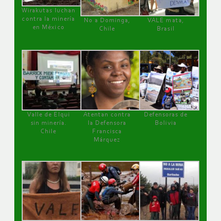
Wirakutas luchan
contra la minería
No a Dominga,
VALE mata,
en México
Chile
Brasil
Valle de Elqui
Atentan contra
Defensoras de
sin minería.
la Defensora
Bolivia
Chile
Francisca
Márquez