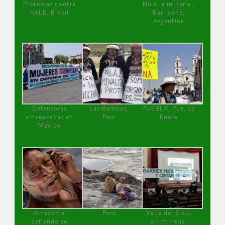
Protestas contra
No a la minería ,
VALE, Brasil
Bariloche,
Argentina
Defensoras
Las Bambas,
PUEBLA, Pue, 27
amenazadas en
Perú
Enero
México
Amazonía
Perú
Valle del Elqui
defiende su
sin minería.