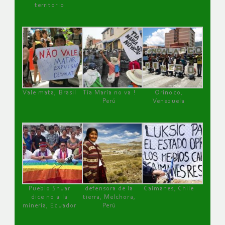
territorio
Vale mata, Brasil
Tía María no va !
Orinoco,
Perú
Venezuela
Pueblo Shuar
defensora de la
Caimanes, Chile
dice no a la
tierra, Melchora,
minería, Ecuador
Perú