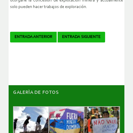
otorgarle la concesión de explotación minera y actualmente
solo pueden hacer trabajos de exploración.
Navegador
ENTRADA ANTERIOR
ENTRADA SIGUIENTE
de
artículos
GALERÌA DE FOTOS