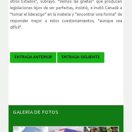
otros Estados”, subrayó. “Vemos las grietas” que producen
legislaciones lejos de ser perfectas, insistió, e invitó Canadá a
“tomar el liderazgo” en la materia y “encontrar una forma” de
responder mejor a estos cuestionamientos, “aunque sea
difícil”.
Navegador
ENTRADA ANTERIOR
ENTRADA SIGUIENTE
de
artículos
GALERÌA DE FOTOS