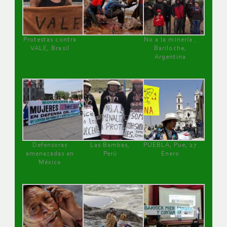
Protestas contra
No a la minería ,
VALE, Brasil
Bariloche,
Argentina
Defensoras
Las Bambas,
PUEBLA, Pue, 27
amenazadas en
Perú
Enero
México