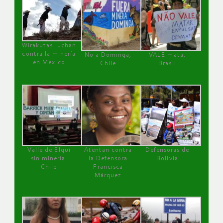
Wirakutas luchan
contra la minería
No a Dominga,
VALE mata,
en México
Chile
Brasil
Valle de Elqui
Atentan contra
Defensoras de
sin minería.
la Defensora
Bolivia
Chile
Francisca
Márquez