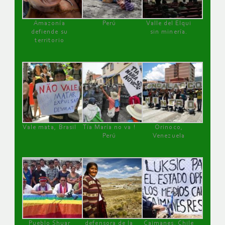
Amazonía
Perú
Valle del Elqui
defiende su
sin minería.
territorio
Vale mata, Brasil
Tía María no va !
Orinoco,
Perú
Venezuela
Pueblo Shuar
defensora de la
Caimanes, Chile