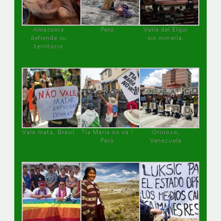
Amazonía
Perú
Valle del Elqui
defiende su
sin minería.
territorio
Vale mata, Brasil
Tía María no va !
Orinoco,
Perú
Venezuela