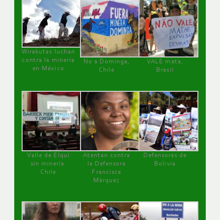
Wirakutas luchan
contra la minería
No a Dominga,
VALE mata,
en México
Chile
Brasil
Valle de Elqui
Atentan contra
Defensoras de
sin minería.
la Defensora
Bolivia
Chile
Francisca
Márquez