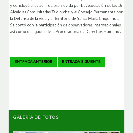
y concluyó a las 16. Fue promovida por La Asociación de las 18
Alcaldías Comunitarias Tz’olojche’ y el Consejo Permanente por
la Defensa de la Vida y el Territorio de Santa María Chiquimula.
Se contó con la participación de observadores internacionales,
así como delegados de la Procuraduría de Derechos Humanos.
Navegador
ENTRADA ANTERIOR
ENTRADA SIGUIENTE
de
artículos
GALERÌA DE FOTOS