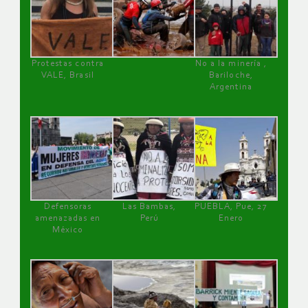
Protestas contra
No a la minería ,
VALE, Brasil
Bariloche,
Argentina
Defensoras
Las Bambas,
PUEBLA, Pue, 27
amenazadas en
Perú
Enero
México