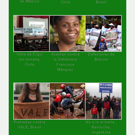
en México
Chile
Brasil
Valle de Elqui
Atentan contra
Defensoras de
sin minería.
la Defensora
Bolivia
Chile
Francisca
Márquez
Protestas contra
No a la minería ,
VALE, Brasil
Bariloche,
Argentina