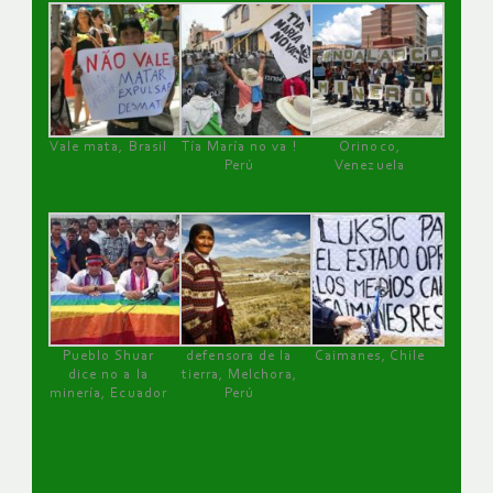
Vale mata, Brasil
Tía María no va !
Orinoco,
Perú
Venezuela
Pueblo Shuar
defensora de la
Caimanes, Chile
dice no a la
tierra, Melchora,
minería, Ecuador
Perú