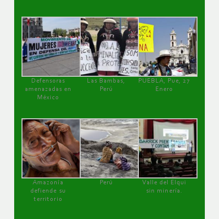
Defensoras
Las Bambas,
PUEBLA, Pue, 27
amenazadas en
Perú
Enero
México
Amazonía
Perú
Valle del Elqui
defiende su
sin minería.
territorio