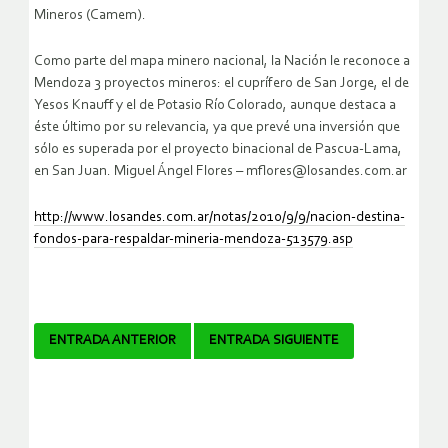
Mineros (Camem).
Como parte del mapa minero nacional, la Nación le reconoce a
Mendoza 3 proyectos mineros: el cuprífero de San Jorge, el de
Yesos Knauff y el de Potasio Río Colorado, aunque destaca a
éste último por su relevancia, ya que prevé una inversión que
sólo es superada por el proyecto binacional de Pascua-Lama,
en San Juan. Miguel Ángel Flores – mflores@losandes.com.ar
http://www.losandes.com.ar/notas/2010/9/9/nacion-destina-
fondos-para-respaldar-mineria-mendoza-513579.asp
Navegador
ENTRADA ANTERIOR
ENTRADA SIGUIENTE
de
artículos