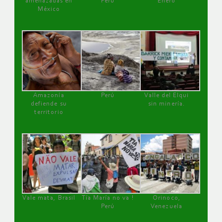
amenazadas en
Perú
Enero
México
Amazonía
Perú
Valle del Elqui
defiende su
sin minería.
territorio
Vale mata, Brasil
Tía María no va !
Orinoco,
Perú
Venezuela