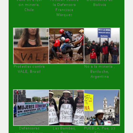
sin minería.
la Defensora
Bolivia
Chile
Francisca
Márquez
Protestas contra
No a la minería ,
VALE, Brasil
Bariloche,
Argentina
Defensoras
Las Bambas,
PUEBLA, Pue, 27