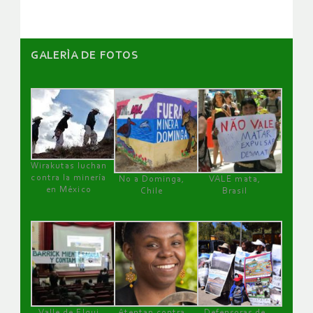
GALERÌA DE FOTOS
Wirakutas luchan
contra la minería
No a Dominga,
VALE mata,
en México
Chile
Brasil
Valle de Elqui
Atentan contra
Defensoras de