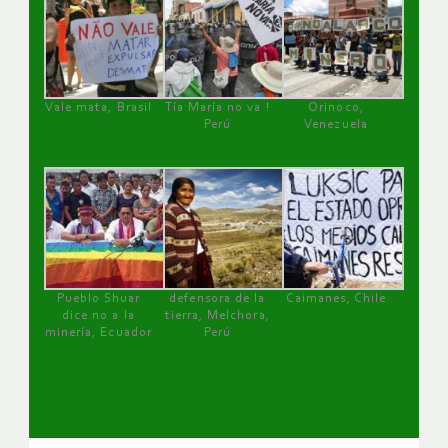
Vale mata, Brasil
Tía María no va !
Orinoco,
Perú
Venezuela
Pueblo Shuar
defensora de la
Caimanes, Chile
dice no a la
tierra, Melchora,
minería, Ecuador
Perú