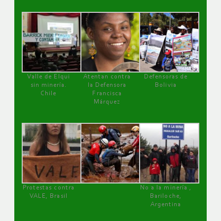
Valle de Elqui
Atentan contra
Defensoras de
sin minería.
la Defensora
Bolivia
Chile
Francisca
Márquez
Protestas contra
No a la minería ,
VALE, Brasil
Bariloche,
Argentina