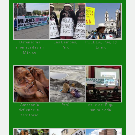
Defensoras
Las Bambas,
PUEBLA, Pue, 27
amenazadas en
Perú
Enero
México
Amazonía
Perú
Valle del Elqui
defiende su
sin minería.
territorio