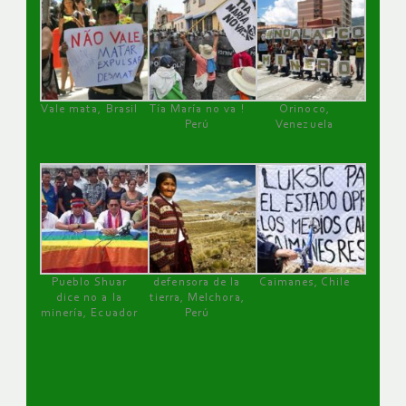
Vale mata, Brasil
Tía María no va !
Orinoco,
Perú
Venezuela
Pueblo Shuar
defensora de la
Caimanes, Chile
dice no a la
tierra, Melchora,
minería, Ecuador
Perú