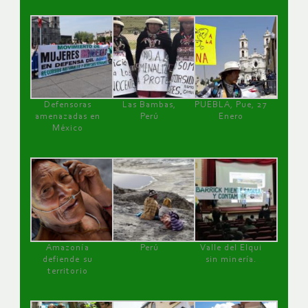
Defensoras
Las Bambas,
PUEBLA, Pue, 27
amenazadas en
Perú
Enero
México
Amazonía
Perú
Valle del Elqui
defiende su
sin minería.
territorio