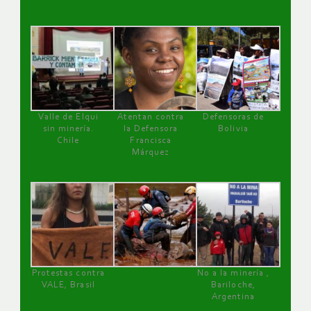
Valle de Elqui
Atentan contra
Defensoras de
sin minería.
la Defensora
Bolivia
Chile
Francisca
Márquez
Protestas contra
No a la minería ,
VALE, Brasil
Bariloche,
Argentina