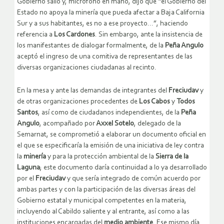
Gobierno salió y, micrófono en mano, dijo que “el Gobierno del
Estado no apoya la minería que pueda afectar a Baja California
Sur y a sus habitantes, es no a ese proyecto…”, haciendo
referencia a
Los Cardones
. Sin embargo, ante la insistencia de
los manifestantes de dialogar formalmente, de la
Peña Angulo
aceptó el ingreso de una comitiva de representantes de las
diversas organizaciones ciudadanas al recinto.
En la mesa y ante las demandas de integrantes del
Freciudav
y
de otras organizaciones procedentes de
Los Cabos
y
Todos
Santos
, así como de ciudadanos independientes, de la
Peña
Angulo
, acompañado por
Axxel Sotelo
, delegado de la
Semarnat, se comprometió a elaborar un documento oficial en
el que se especificaría la emisión de una iniciativa de ley contra
la
minería
y para la protección ambiental de la
Sierra de la
Laguna
; este documento daría continuidad a lo ya desarrollado
por el
Freciudav
y que sería integrado de común acuerdo por
ambas partes y con la participación de las diversas áreas del
Gobierno estatal y municipal competentes en la materia,
incluyendo al Cabildo saliente y al entrante, así como a las
instituciones encargadas del
medio ambiente
. Ese mismo día