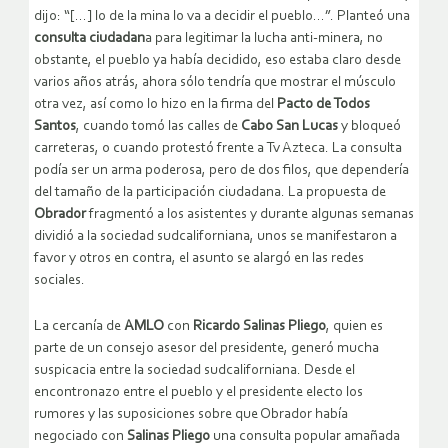
dijo: “[…] lo de la mina lo va a decidir el pueblo…”. Planteó una
consulta ciudadan
a para legitimar la lucha anti-minera, no
obstante, el pueblo ya había decidido, eso estaba claro desde
varios años atrás, ahora sólo tendría que mostrar el músculo
otra vez, así como lo hizo en la firma del
Pacto de Todos
Santos
, cuando tomó las calles de
Cabo San Lucas
y bloqueó
carreteras, o cuando protestó frente a Tv Azteca. La consulta
podía ser un arma poderosa, pero de dos filos, que dependería
del tamaño de la participación ciudadana. La propuesta de
Obrador
fragmentó a los asistentes y durante algunas semanas
dividió a la sociedad sudcaliforniana, unos se manifestaron a
favor y otros en contra, el asunto se alargó en las redes
sociales.
La cercanía de
AMLO
con
Ricardo Salinas Pliego
, quien es
parte de un consejo asesor del presidente, generó mucha
suspicacia entre la sociedad sudcaliforniana. Desde el
encontronazo entre el pueblo y el presidente electo los
rumores y las suposiciones sobre que Obrador había
negociado con
Salinas Pliego
una consulta popular amañada