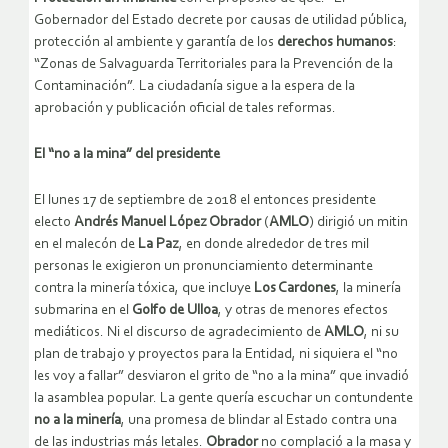
Gobernador del Estado decrete por causas de utilidad pública,
protección al ambiente y garantía de los
derechos humanos
:
“Zonas de Salvaguarda Territoriales para la Prevención de la
Contaminación”. La ciudadanía sigue a la espera de la
aprobación y publicación oficial de tales reformas.
El “no a la mina” del presidente
El lunes 17 de septiembre de 2018 el entonces presidente
electo
Andrés Manuel López Obrador
(
AMLO
) dirigió un mitin
en el malecón de
La Paz
, en donde alrededor de tres mil
personas le exigieron un pronunciamiento determinante
contra la minería tóxica, que incluye
Los Cardones
, la minería
submarina en el
Golfo de Ulloa
, y otras de menores efectos
mediáticos. Ni el discurso de agradecimiento de
AMLO
, ni su
plan de trabajo y proyectos para la Entidad, ni siquiera el “no
les voy a fallar” desviaron el grito de “no a la mina” que invadió
la asamblea popular. La gente quería escuchar un contundente
no a la minería
, una promesa de blindar al Estado contra una
de las industrias más letales.
Obrador
no complació a la masa y