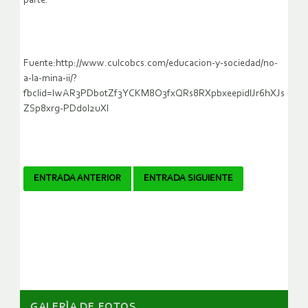
parte.
Fuente:http://www.culcobcs.com/educacion-y-sociedad/no-
a-la-mina-ii/?
fbclid=IwAR3PDb0tZf3YCKM8O3fxQRs8RXpbxeepidlJr6hXJs
ZSp8xrg-PDd0l2uXI
Navegador
ENTRADA ANTERIOR
ENTRADA SIGUIENTE
de
artículos
GALERÌA DE FOTOS