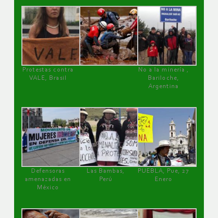
Protestas contra
No a la minería ,
VALE, Brasil
Bariloche,
Argentina
Defensoras
Las Bambas,
PUEBLA, Pue, 27
amenazadas en
Perú
Enero
México