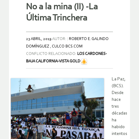
No a la mina (II) -La
Última Trinchera
23 ABRIL, 2019
AUTOR:
ROBERTO E. GALINDO
DOMÍNGUEZ , CULCO BCS.COM
CONFLICTO RELACIONADO:
LOS CARDONES-
BAJA CALIFORNIA-VISTA GOLD
La Paz,
(BCS).
Desde
hace
tres
décadas
ha
habido
intentos