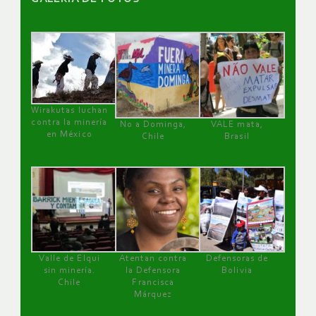
Wirakutas luchan
contra la minería
No a Dominga,
VALE mata,
en México
Chile
Brasil
Valle de Elqui
Atentan contra
Defensoras de
sin minería.
la Defensora
Bolivia
Chile
Francisca
Márquez