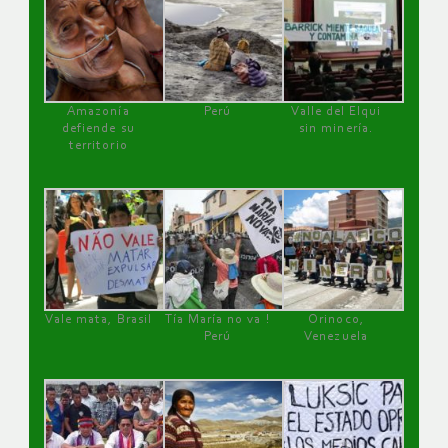
Amazonía
Perú
Valle del Elqui
defiende su
sin minería.
territorio
Vale mata, Brasil
Tía María no va !
Orinoco,
Perú
Venezuela