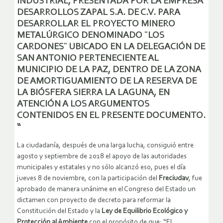
INDUSTRIAL, PRESENTADA POR LA EMPRESA
DESARROLLOS ZAPAL S.A. DE C.V. PARA
DESARROLLAR EL PROYECTO MINERO
METALÚRGICO DENOMINADO ¨LOS
CARDONES¨ UBICADO EN LA DELEGACIÓN DE
SAN ANTONIO PERTENECIENTE AL
MUNICIPIO DE LA PAZ, DENTRO DE LA ZONA
DE AMORTIGUAMIENTO DE LA RESERVA DE
LA BIÓSFERA SIERRA LA LAGUNA, EN
ATENCIÓN A LOS ARGUMENTOS
CONTENIDOS EN EL PRESENTE DOCUMENTO.
“
La ciudadanía, después de una larga lucha, consiguió entre
agosto y septiembre de 2018 el apoyo de las autoridades
municipales y estatales y no sólo alcanzó eso, pues el día
jueves 8 de noviembre, con la participación del
Freciudav
, fue
aprobado de manera unánime en el Congreso del Estado un
dictamen con proyecto de decreto para reformar la
Constitución del Estado y la
Ley de Equilibrio Ecológico y
Protección al Ambiente
con el propósito de que: “El