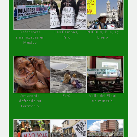
Defensoras
Las Bambas,
PUEBLA, Pue, 27
amenazadas en
Perú
Enero
México
Amazonía
Perú
Valle del Elqui
defiende su
sin minería.
territorio