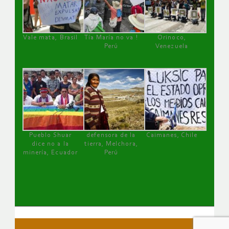
Vale mata, Brasil
Tía María no va !
Orinoco,
Perú
Venezuela
Pueblo Shuar
defensora de la
Caimanes, Chile
dice no a la
tierra, Melchora,
minería, Ecuador
Perú