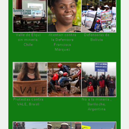
Valle de Elqui
Atentan contra
Defensoras de
sin minería.
la Defensora
Bolivia
Chile
Francisca
Márquez
Protestas contra
No a la minería ,
VALE, Brasil
Bariloche,
Argentina