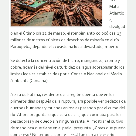
SOS
Mata
Atlántic
a,
divulgad
o en el último día 22 de marzo, el rompimiento colocó casi 13
millones de metros cúbicos de desechos de minería en el río
Paraopeba, dejando el ecosistema local devastado, muerto.
Se detectó la concentración de hierro, manganeso, cromo y
cobre, además del nivel de turbidez del agua sobrepasando los
límites legales establecidos por el Consejo Nacional del Medio
Ambiente (Conama).
Alzira de Fátima, residente de la región cuenta que en los
primeros días después de la ruptura, era posible ver pedazos de
cuerpos humanos y muchos animales pasando por el curso del
río. Ahora pregunta lo que será de ella, que cocinaba para los
pescadores y se quedó sin ninguna renta. Al mostrar el cultivo
de mandioca que tiene en el patio, pregunta: ¿Crees que puedo
comer eso? No tengo el coraje… Está tan cerca de ese río