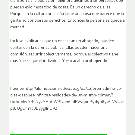
transporte a la población. Siempre decimos a las personas que
pueden exigir este tipo de cosas. Es un derecho de ellas.
Porque en la cultura brasileña tiene una cosa que parece que la
gente no conoce sus derechos. Entonces la persona se queda a
merced.
Incluso explicarles que no necesitan un abogado, pueden
contar con la defensa pública. Ellas pueden hacer una
comisión, recurrir colectivamente, porque el colectivo tiene
más fuerza que el individual. Y eso acaba protegiendo.
Fuente:http://alc-noticias.net/es/2019/04/12/brumadinho-70-
dias-despues-infinitas-realidades-de-un-mismo-crimen/?
fbclid=IwAR1A5vAHbCWPUgn6TdEVvqouP9d9h85s6tVVUvs
p8JUgUmY78ByygllnU-Q