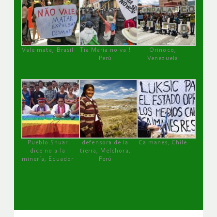
Vale mata, Brasil
Tía María no va !
Orinoco,
Perú
Venezuela
Pueblo Shuar
defensora de la
Caimanes, Chile
dice no a la
tierra, Melchora,
minería, Ecuador
Perú