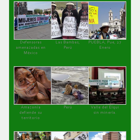
Defensoras
Las Bambas,
PUEBLA, Pue, 27
amenazadas en
Perú
Enero
México
Amazonía
Perú
Valle del Elqui
defiende su
sin minería.
territorio