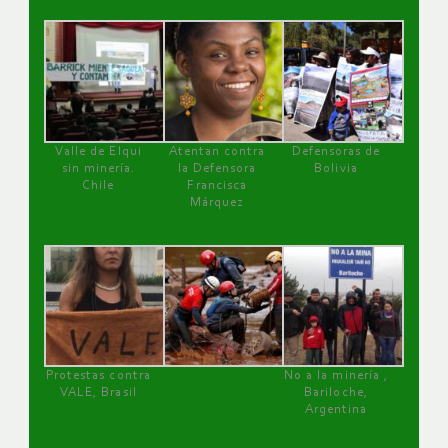
Valle de Elqui
Atentan contra
Defensoras de
sin minería.
la Defensora
Bolivia
Chile
Francisca
Márquez
Protestas contra
No a la minería ,
VALE, Brasil
Bariloche,
Argentina