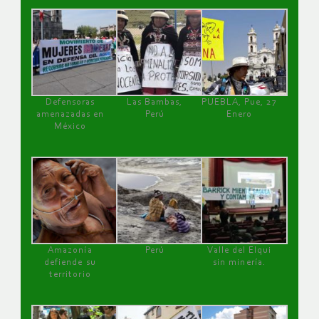
Defensoras
Las Bambas,
PUEBLA, Pue, 27
amenazadas en
Perú
Enero
México
Amazonía
Perú
Valle del Elqui
defiende su
sin minería.
territorio