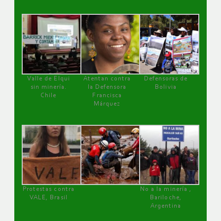
Valle de Elqui
Atentan contra
Defensoras de
sin minería.
la Defensora
Bolivia
Chile
Francisca
Márquez
Protestas contra
No a la minería ,
VALE, Brasil
Bariloche,
Argentina