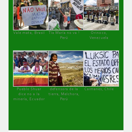
Vale mata, Brasil
Tía María no va !
Orinoco,
Perú
Venezuela
Pueblo Shuar
defensora de la
Caimanes, Chile
dice no a la
tierra, Melchora,
minería, Ecuador
Perú