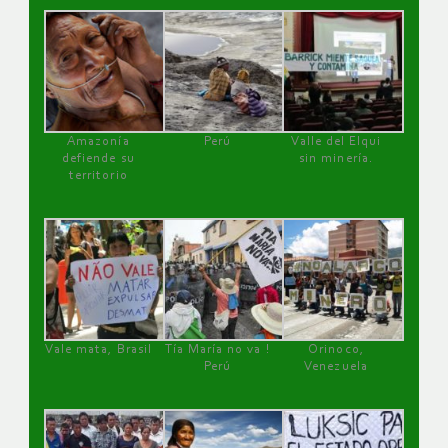
Amazonía
Perú
Valle del Elqui
defiende su
sin minería.
territorio
Vale mata, Brasil
Tía María no va !
Orinoco,
Perú
Venezuela