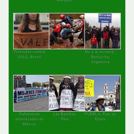
Márquez
Protestas contra
No a la minería ,
VALE, Brasil
Bariloche,
Argentina
Defensoras
Las Bambas,
PUEBLA, Pue, 27
amenazadas en
Perú
Enero
México