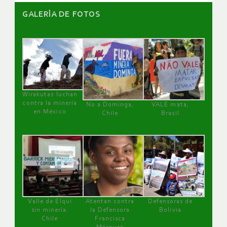
GALERÌA DE FOTOS
Wirakutas luchan
contra la minería
No a Dominga,
VALE mata,
en México
Chile
Brasil
Valle de Elqui
Atentan contra
Defensoras de
sin minería.
la Defensora
Bolivia
Chile
Francisca