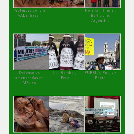
Protestas contra
No a la minería ,
VALE, Brasil
Bariloche,
Argentina
Defensoras
Las Bambas,
PUEBLA, Pue, 27
amenazadas en
Perú
Enero
México