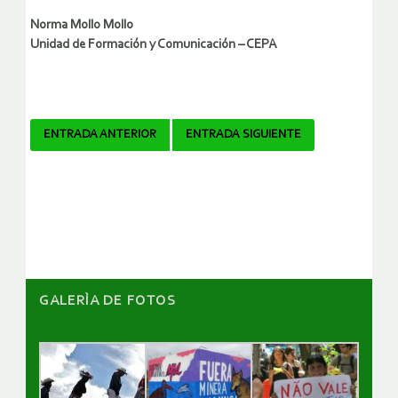
Norma Mollo Mollo
Unidad de Formación y Comunicación – CEPA
Navegador
ENTRADA ANTERIOR
ENTRADA SIGUIENTE
de
artículos
GALERÌA DE FOTOS