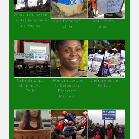
Wirakutas luchan
contra la minería
No a Dominga,
VALE mata,
en México
Chile
Brasil
Valle de Elqui
Atentan contra
Defensoras de
sin minería.
la Defensora
Bolivia
Chile
Francisca
Márquez