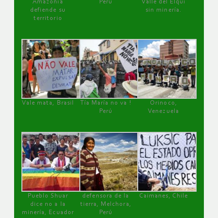
Amazonía
Perú
Valle del Elqui
defiende su
sin minería.
territorio
Vale mata, Brasil
Tía María no va !
Orinoco,
Perú
Venezuela
Pueblo Shuar
defensora de la
Caimanes, Chile
dice no a la
tierra, Melchora,
minería, Ecuador
Perú