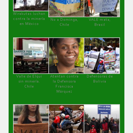
Wirakutas luchan
contra la minería
No a Dominga,
VALE mata,
en México
Chile
Brasil
Valle de Elqui
Atentan contra
Defensoras de
sin minería.
la Defensora
Bolivia
Chile
Francisca
Márquez