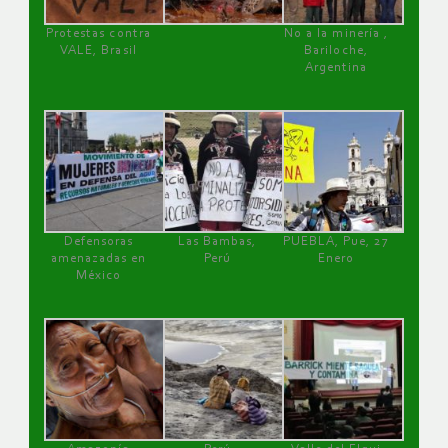
Protestas contra
No a la minería ,
VALE, Brasil
Bariloche,
Argentina
Defensoras
Las Bambas,
PUEBLA, Pue, 27
amenazadas en
Perú
Enero
México