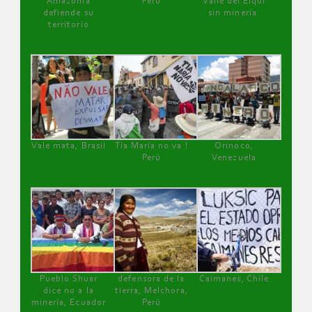
Amazonía
Perú
Valle del Elqui
defiende su
sin minería.
territorio
Vale mata, Brasil
Tía María no va !
Orinoco,
Perú
Venezuela
Pueblo Shuar
defensora de la
Caimanes, Chile
dice no a la
tierra, Melchora,
minería, Ecuador
Perú