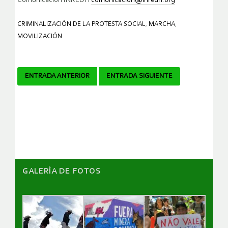
Comunicación INREDH
comunicacion@inredh.org
CRIMINALIZACIÓN DE LA PROTESTA SOCIAL
,
MARCHA
,
MOVILIZACIÓN
Navegador
ENTRADA ANTERIOR
ENTRADA SIGUIENTE
de
artículos
GALERÌA DE FOTOS