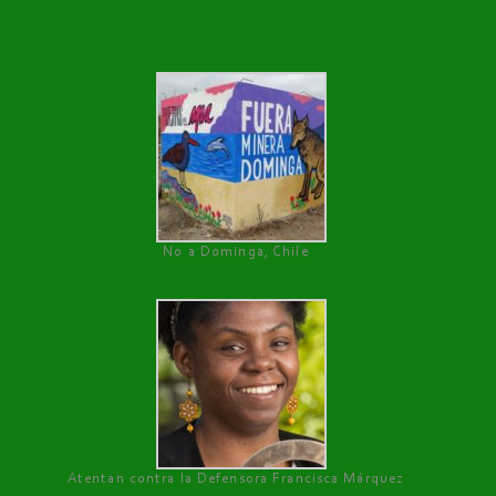
No a Dominga, Chile
Atentan contra la Defensora Francisca Márquez