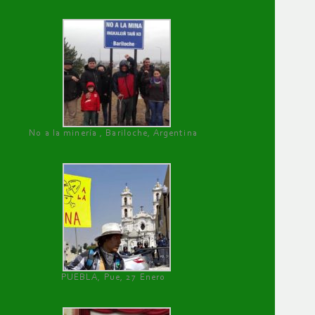
No a la minería , Bariloche, Argentina
PUEBLA, Pue, 27 Enero