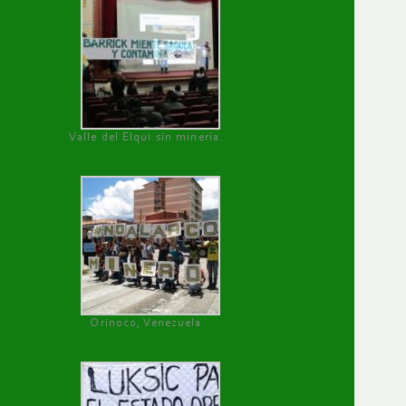
Valle del Elqui sin minería.
Orinoco, Venezuela