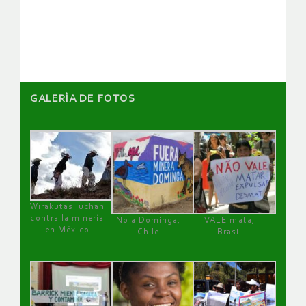
de
artículos
GALERÌA DE FOTOS
Wirakutas luchan
contra la minería
No a Dominga,
VALE mata,
en México
Chile
Brasil