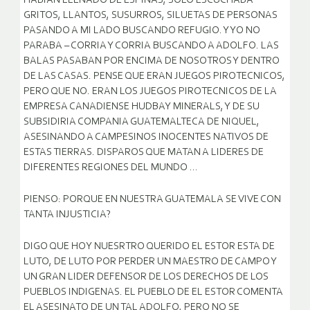
HABIAN LLENADO DE ESPINAS, SOLO ESCUCHABA
GRITOS, LLANTOS, SUSURROS, SILUETAS DE PERSONAS
PASANDO A MI LADO BUSCANDO REFUGIO. Y YO NO
PARABA – CORRIA Y CORRIA BUSCANDO A ADOLFO. LAS
BALAS PASABAN POR ENCIMA DE NOSOTROS Y DENTRO
DE LAS CASAS. PENSE QUE ERAN JUEGOS PIROTECNICOS,
PERO QUE NO. ERAN LOS JUEGOS PIROTECNICOS DE LA
EMPRESA CANADIENSE HUDBAY MINERALS, Y DE SU
SUBSIDIRIA COMPANIA GUATEMALTECA DE NIQUEL,
ASESINANDO A CAMPESINOS INOCENTES NATIVOS DE
ESTAS TIERRAS. DISPAROS QUE MATAN A LIDERES DE
DIFERENTES REGIONES DEL MUNDO …
PIENSO: PORQUE EN NUESTRA GUATEMALA SE VIVE CON
TANTA INJUSTICIA?
DIGO QUE HOY NUESRTRO QUERIDO EL ESTOR ESTA DE
LUTO, DE LUTO POR PERDER UN MAESTRO DE CAMPO Y
UN GRAN LIDER DEFENSOR DE LOS DERECHOS DE LOS
PUEBLOS INDIGENAS. EL PUEBLO DE EL ESTOR COMENTA
EL ASESINATO DE UN TAL ADOLFO, PERO NO SE