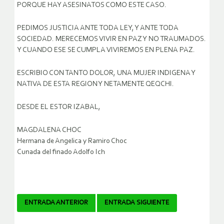
PORQUE HAY ASESINATOS COMO ESTE CASO.
PEDIMOS JUSTICIA ANTE TODA LEY, Y ANTE TODA
SOCIEDAD. MERECEMOS VIVIR EN PAZ Y NO TRAUMADOS.
Y CUANDO ESE SE CUMPLA VIVIREMOS EN PLENA PAZ.
ESCRIBIO CON TANTO DOLOR, UNA MUJER INDIGENA Y
NATIVA DE ESTA REGION Y NETAMENTE QEQCHI.
DESDE EL ESTOR IZABAL,
MAGDALENA CHOC
Hermana de Angelica y Ramiro Choc
Cunada del finado Adolfo Ich
Navegador
ENTRADA ANTERIOR
ENTRADA SIGUIENTE