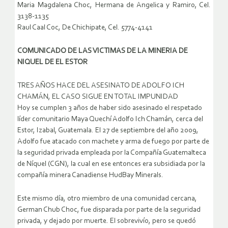
Maria Magdalena Choc, Hermana de Angelica y Ramiro, Cel.
3138-1135
Raul Caal Coc, De Chichipate, Cel. 5774-4141
COMUNICADO DE LAS VICTIMAS DE LA MINERIA DE
NIQUEL DE EL ESTOR
TRES AÑOS HACE DEL ASESINATO DE ADOLFO ICH
CHAMÁN, EL CASO SIGUE EN TOTAL IMPUNIDAD
Hoy se cumplen 3 años de haber sido asesinado el respetado
líder comunitario Maya Quechí Adolfo Ich Chamán, cerca del
Estor, Izabal, Guatemala. El 27 de septiembre del año 2009,
Adolfo fue atacado con machete y arma de fuego por parte de
la seguridad privada empleada por la Compañía Guatemalteca
de Níquel (CGN), la cual en ese entonces era subsidiada por la
compañía minera Canadiense HudBay Minerals.
Este mismo día, otro miembro de una comunidad cercana,
German Chub Choc, fue disparada por parte de la seguridad
privada, y dejado por muerte. El sobrevivío, pero se quedó