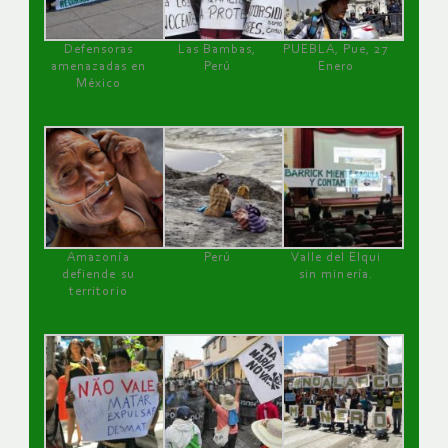
Defensoras
Las Bambas,
PUEBLA, Pue, 27
amenazadas en
Perú
Enero
México
Amazonía
Perú
Valle del Elqui
defiende su
sin minería.
territorio