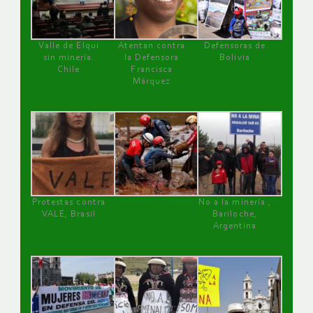
Valle de Elqui
Atentan contra
Defensoras de
sin minería.
la Defensora
Bolivia
Chile
Francisca
Márquez
Protestas contra
No a la minería ,
VALE, Brasil
Bariloche,
Argentina